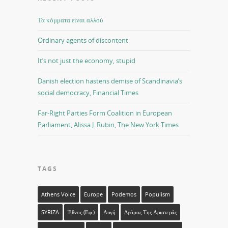
Τα κόμματα είναι αλλού
Ordinary agents of discontent
It’s not just the economy, stupid
Danish election hastens demise of Scandinavia’s
social democracy, Financial Times
Far-Right Parties Form Coalition in European
Parliament, Alissa J. Rubin, The New York Times
TAGS
Athens Voice
Europe
Podemos
Populism
SYRIZA
Έθνος (εφ.)
Αυγή
Δρόμος Της Αριστεράς