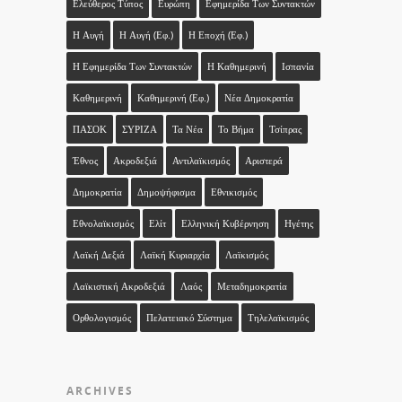
Ελεύθερος Τύπος
Ευρώπη
Εφημερίδα Των Συντακτών
Η Αυγή
Η Αυγή (εφ.)
Η Εποχή (εφ.)
Η Εφημερίδα Των Συντακτών
Η Καθημερινή
Ισπανία
Καθημερινή
Καθημερινή (εφ.)
Νέα Δημοκρατία
ΠΑΣΟΚ
ΣΥΡΙΖΑ
Τα Νέα
Το Βήμα
Τσίπρας
Έθνος
Ακροδεξιά
Αντιλαϊκισμός
Αριστερά
Δημοκρατία
Δημοψήφισμα
Εθνικισμός
Εθνολαϊκισμός
Ελίτ
Ελληνική Κυβέρνηση
Ηγέτης
Λαϊκή Δεξιά
Λαϊκή Κυριαρχία
Λαϊκισμός
Λαϊκιστική Ακροδεξιά
Λαός
Μεταδημοκρατία
Ορθολογισμός
Πελατειακό Σύστημα
Τηλελαϊκισμός
ARCHIVES