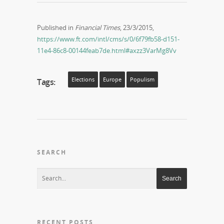
Published in
Financial Times
, 23/3/2015,
https://www.ft.com/intl/cms/s/0/6f79fb58-d151-
11e4-86c8-00144feab7de.html#axzz3VarMg8Vv
Elections
Europe
Populism
Tags:
SEARCH
RECENT POSTS