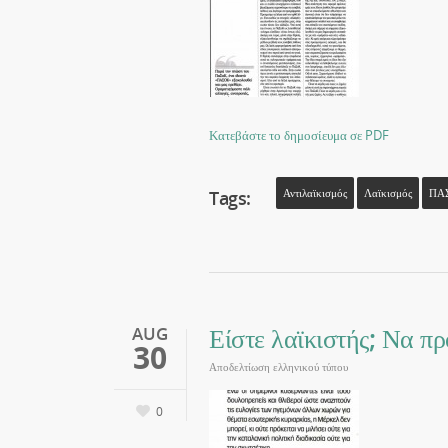
Κατεβάστε το δημοσίευμα σε PDF
Tags:
Αντιλαϊκισμός
Λαϊκισμός
ΠΑ
Είστε λαϊκιστής; Να πρ
AUG
30
Αποδελτίωση ελληνικού τύπου
0