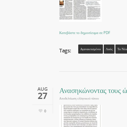
Κατεβάστε το δημοσίευμα σε PDF
Tags:
Αγανακτισμένοι
Λαός
Τα Νέα
Ανασηκώνοντας τους 
AUG
27
Αποδελτίωση ελληνικού τύπου
0