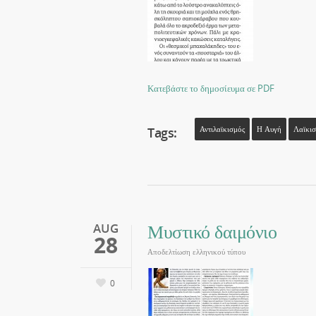
Κατεβάστε το δημοσίευμα σε PDF
Tags:
Αντιλαϊκισμός
Η Αυγή
Λαϊκισ
Μυστικό δαιμόνιο
AUG
28
Αποδελτίωση ελληνικού τύπου
0