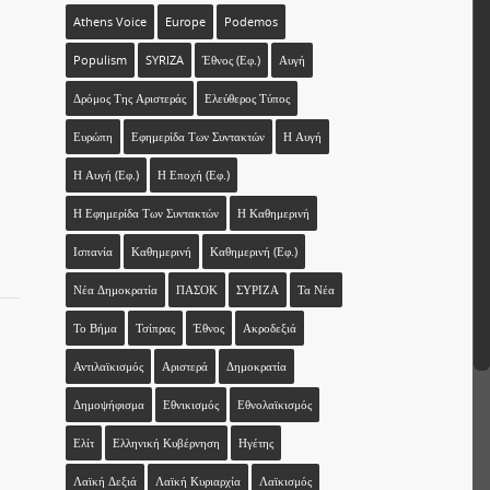
Athens Voice
Europe
Podemos
Populism
SYRIZA
Έθνος (εφ.)
Αυγή
Δρόμος Της Αριστεράς
Ελεύθερος Τύπος
Ευρώπη
Εφημερίδα Των Συντακτών
Η Αυγή
Η Αυγή (εφ.)
Η Εποχή (εφ.)
Η Εφημερίδα Των Συντακτών
Η Καθημερινή
Ισπανία
Καθημερινή
Καθημερινή (εφ.)
Νέα Δημοκρατία
ΠΑΣΟΚ
ΣΥΡΙΖΑ
Τα Νέα
Το Βήμα
Τσίπρας
Έθνος
Ακροδεξιά
Αντιλαϊκισμός
Αριστερά
Δημοκρατία
Δημοψήφισμα
Εθνικισμός
Εθνολαϊκισμός
Ελίτ
Ελληνική Κυβέρνηση
Ηγέτης
Λαϊκή Δεξιά
Λαϊκή Κυριαρχία
Λαϊκισμός