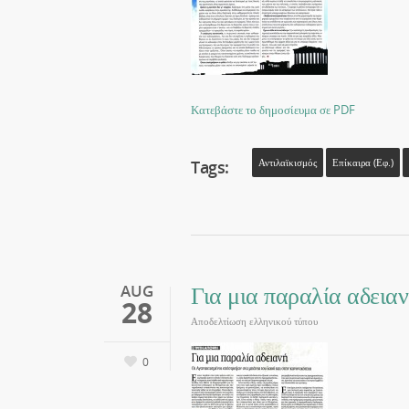
Κατεβάστε το δημοσίευμα σε PDF
Tags:
Αντιλαϊκισμός
Επίκαιρα (εφ.)
Για μια παραλία αδεια
AUG
28
Αποδελτίωση ελληνικού τύπου
0