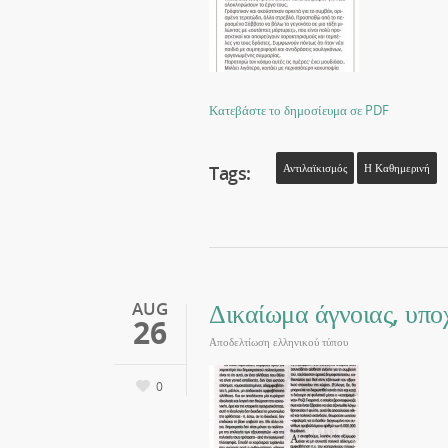
Κατεβάστε το δημοσίευμα σε PDF
Tags:
Αντιλαϊκισμός
Η Καθημερινή
Δικαίωμα άγνοιας, υπ
AUG
26
Αποδελτίωση ελληνικού τύπου
0