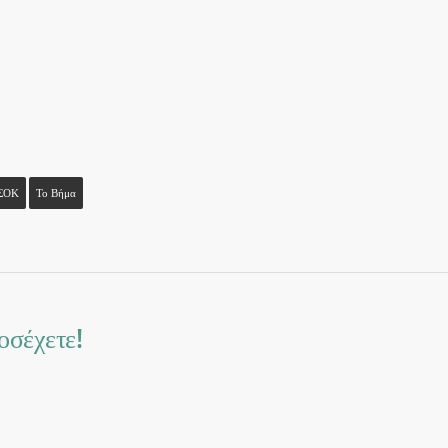
ΣΟΚ
Το Βήμα
οσέχετε!