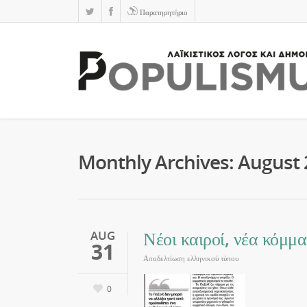
Παρατηρητήριο
Monthly Archives: August
Νέοι καιροί, νέα κόμμ
AUG
31
Αποδελτίωση ελληνικού τύπου
0