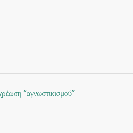
οχρέωση “αγνωστικισμού”