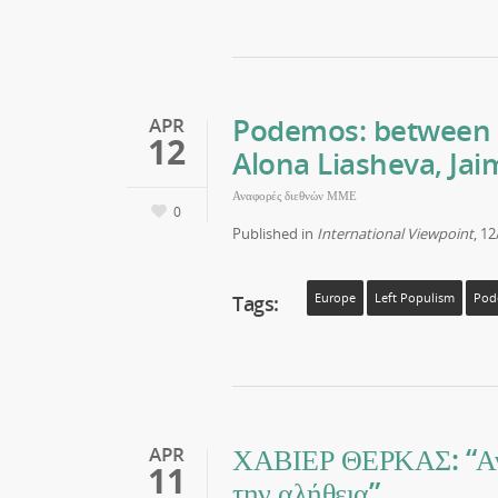
Podemos: between 
APR
12
Alona Liasheva, Jai
Αναφορές διεθνών ΜΜΕ
0
Published in
International Viewpoint
, 1
Tags:
Europe
Left Populism
Pod
ΧΑΒΙΕΡ ΘΕΡΚΑΣ: “Ανόητ
APR
11
την αλήθεια”