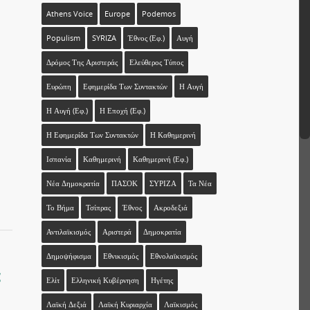
Athens Voice
Europe
Podemos
Populism
SYRIZA
Έθνος (εφ.)
Αυγή
Δρόμος Της Αριστεράς
Ελεύθερος Τύπος
Ευρώπη
Εφημερίδα Των Συντακτών
Η Αυγή
Η Αυγή (εφ.)
Η Εποχή (εφ.)
Η Εφημερίδα Των Συντακτών
Η Καθημερινή
Ισπανία
Καθημερινή
Καθημερινή (εφ.)
Νέα Δημοκρατία
ΠΑΣΟΚ
ΣΥΡΙΖΑ
Τα Νέα
Το Βήμα
Τσίπρας
Έθνος
Ακροδεξιά
Αντιλαϊκισμός
Αριστερά
Δημοκρατία
Δημοψήφισμα
Εθνικισμός
Εθνολαϊκισμός
c
Ελίτ
Ελληνική Κυβέρνηση
Ηγέτης
Λαϊκή Δεξιά
Λαϊκή Κυριαρχία
Λαϊκισμός