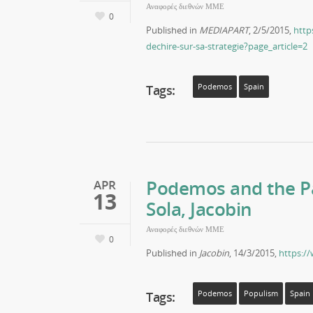
Αναφορές διεθνών ΜΜΕ
0
Published in
MEDIAPART
, 2/5/2015,
http
dechire-sur-sa-strategie?page_article=2
Tags:
Podemos
Spain
Podemos and the Pa
APR
13
Sola, Jacobin
Αναφορές διεθνών ΜΜΕ
0
Published in
Jacobin
, 14/3/2015,
https:/
Tags:
Podemos
Populism
Spain