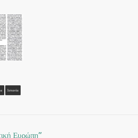
μα
Ισπανία
τική Ευρώπη”