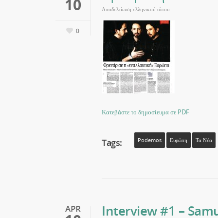
10
Αποδελτίωση ελληνικού τύπου
0
Κατεβάστε το δημοσίευμα σε PDF
Tags:
Podemos
Ευρώπη
Τα Νέα
Interview #1 – Samu
APR