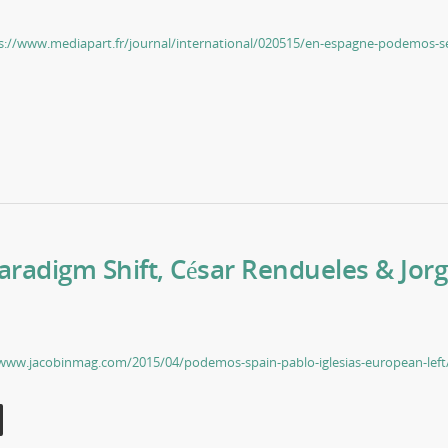
s://www.mediapart.fr/journal/international/020515/en-espagne-podemos-s
radigm Shift, César Rendueles & Jor
/www.jacobinmag.com/2015/04/podemos-spain-pablo-iglesias-european-left