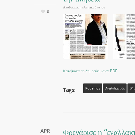
Αποδελτίωση ελληνικού τύπου
0
Κατεβάστε το δημοσίευμα σε PDF
Tags:
Podemos
Αντιλαϊκισμός
Βή
Φρενάρισε η “εναλλακ
APR