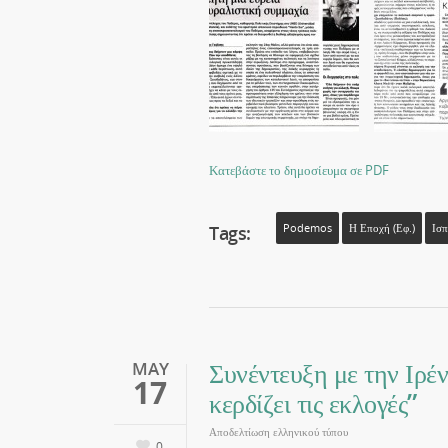
Κατεβάστε το δημοσίευμα σε PDF
Tags:
Podemos
Η Εποχή (εφ.)
Ισπ
Συνέντευξη με την Ιρέν
MAY
17
κερδίζει τις εκλογές”
Αποδελτίωση ελληνικού τύπου
0