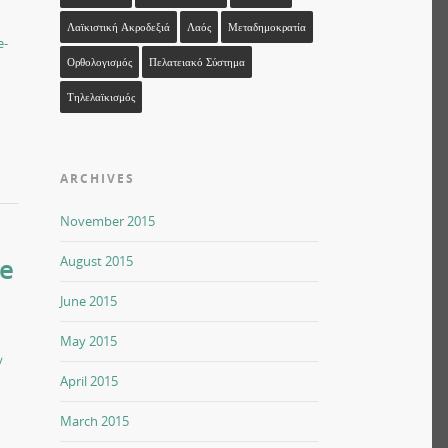
Λαϊκιστική Ακροδεξιά
Λαός
Μεταδημοκρατία
e-
Ορθολογισμός
Πελατειακό Σύστημα
Τηλελαϊκισμός
ARCHIVES
November 2015
ge
August 2015
June 2015
May 2015
/
April 2015
March 2015