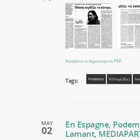
Κατεβάστε το δημοσίευμα σε PDF
Tags:
Podemos
Η Εποχή (εφ.)
Ισπ
En Espagne, Podemos
MAY
02
Lamant, MEDIAPAR