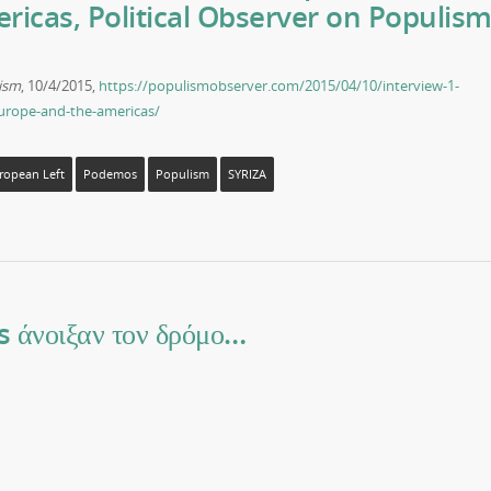
icas, Political Observer on Populis
lism
, 10/4/2015,
https://populismobserver.com/2015/04/10/interview-1-
urope-and-the-americas/
ropean Left
Podemos
Populism
SYRIZA
άνοιξαν τον δρόμο…