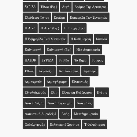
SYRIZA
Έθνος (εφ.)
Αυγή
Δρόμος Της Αριστεράς
Ελεύθερος Τύπος
Ευρώπη
Εφημερίδα Των Συντακτών
Η Αυγή
Η Αυγή (εφ.)
Η Εποχή (εφ.)
Η Εφημερίδα Των Συντακτών
Η Καθημερινή
Ισπανία
Καθημερινή
Καθημερινή (εφ.)
Νέα Δημοκρατία
ΠΑΣΟΚ
ΣΥΡΙΖΑ
Τα Νέα
Το Βήμα
Τσίπρας
Έθνος
Ακροδεξιά
Αντιλαϊκισμός
Αριστερά
Δημοκρατία
Δημοψήφισμα
Εθνικισμός
Εθνολαϊκισμός
Ελίτ
Ελληνική Κυβέρνηση
Ηγέτης
Λαϊκή Δεξιά
Λαϊκή Κυριαρχία
Λαϊκισμός
Λαϊκιστική Ακροδεξιά
Λαός
Μεταδημοκρατία
Ορθολογισμός
Πελατειακό Σύστημα
Τηλελαϊκισμός