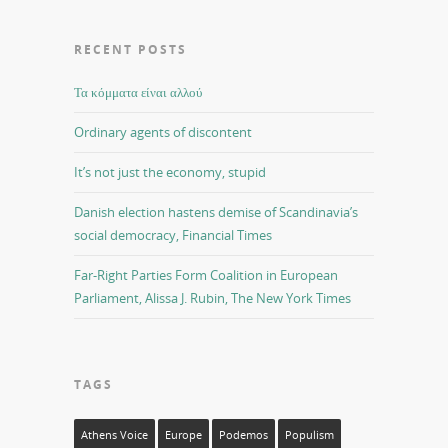
RECENT POSTS
Τα κόμματα είναι αλλού
Ordinary agents of discontent
It’s not just the economy, stupid
Danish election hastens demise of Scandinavia’s
social democracy, Financial Times
Far-Right Parties Form Coalition in European
Parliament, Alissa J. Rubin, The New York Times
TAGS
Athens Voice
Europe
Podemos
Populism