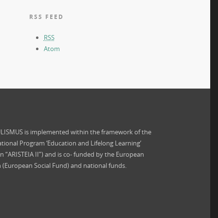
RSS FEED
RSS
Atom
ISMUS is implemented within the framework of the
tional Program ‘Education and Lifelong Learning’
on “ARISTEIA II”) and is co- funded by the European
 (European Social Fund) and national funds.