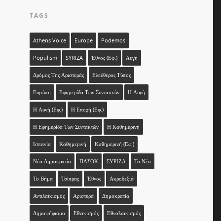
TAGS
Athens Voice
Europe
Podemos
Populism
SYRIZA
Έθνος (εφ.)
Αυγή
Δρόμος Της Αριστεράς
Ελεύθερος Τύπος
Ευρώπη
Εφημερίδα Των Συντακτών
Η Αυγή
Η Αυγή (εφ.)
Η Εποχή (εφ.)
Η Εφημερίδα Των Συντακτών
Η Καθημερινή
Ισπανία
Καθημερινή
Καθημερινή (εφ.)
Νέα Δημοκρατία
ΠΑΣΟΚ
ΣΥΡΙΖΑ
Τα Νέα
Το Βήμα
Τσίπρας
Έθνος
Ακροδεξιά
Αντιλαϊκισμός
Αριστερά
Δημοκρατία
Δημοψήφισμα
Εθνικισμός
Εθνολαϊκισμός