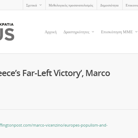
Σχετικά
Μεθολογικός προσανατολισμός
Δημοσιότητα
Επικοιν
Αρχική
Δραστηριότητες
Επισκόπηση ΜΜΕ
ce’s Far-Left Victory’, Marco
ffingtonpost.com/marco-vicenzino/europes-populism-and-