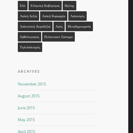
Ελίτ
Ελληνική Κυβέρνηση
Ηγέτης
Λαϊκή Δεξιά
Λαϊκή Κυριαρχία
Λαϊκισμός
Λαϊκιστική Ακροδεξιά
Λαός
Μεταδημοκρατία
Ορθολογισμός
Πελατειακό Σύστημα
Τηλελαϊκισμός
ARCHIVES
November 2015
August 2015
June 2015
May 2015
April 2015