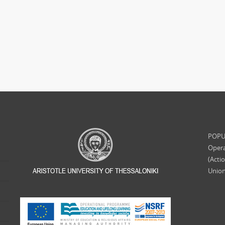
POPUL
Opera
(Acti
Union