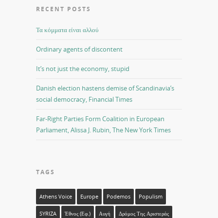
RECENT POSTS
Τα κόμματα είναι αλλού
Ordinary agents of discontent
It’s not just the economy, stupid
Danish election hastens demise of Scandinavia’s
social democracy, Financial Times
Far-Right Parties Form Coalition in European
Parliament, Alissa J. Rubin, The New York Times
TAGS
Athens Voice
Europe
Podemos
Populism
SYRIZA
Έθνος (εφ.)
Αυγή
Δρόμος Της Αριστεράς