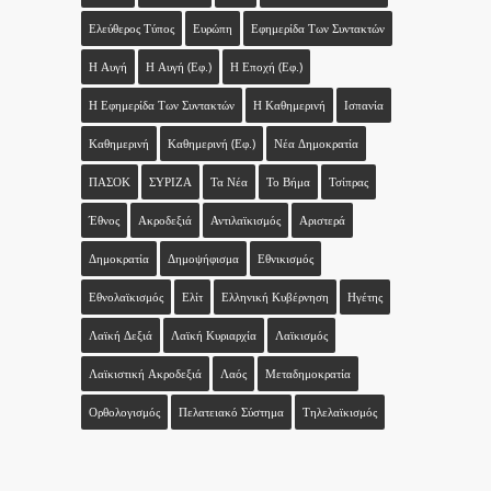
Ελεύθερος Τύπος
Ευρώπη
Εφημερίδα Των Συντακτών
Η Αυγή
Η Αυγή (εφ.)
Η Εποχή (εφ.)
Η Εφημερίδα Των Συντακτών
Η Καθημερινή
Ισπανία
Καθημερινή
Καθημερινή (εφ.)
Νέα Δημοκρατία
ΠΑΣΟΚ
ΣΥΡΙΖΑ
Τα Νέα
Το Βήμα
Τσίπρας
Έθνος
Ακροδεξιά
Αντιλαϊκισμός
Αριστερά
Δημοκρατία
Δημοψήφισμα
Εθνικισμός
Εθνολαϊκισμός
Ελίτ
Ελληνική Κυβέρνηση
Ηγέτης
Λαϊκή Δεξιά
Λαϊκή Κυριαρχία
Λαϊκισμός
Λαϊκιστική Ακροδεξιά
Λαός
Μεταδημοκρατία
Ορθολογισμός
Πελατειακό Σύστημα
Τηλελαϊκισμός