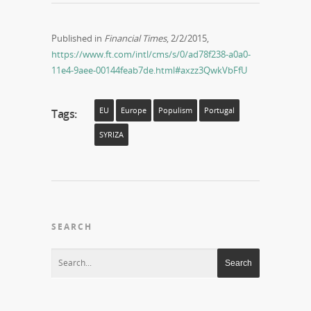
Published in
Financial Times
, 2/2/2015,
https://www.ft.com/intl/cms/s/0/ad78f238-a0a0-
11e4-9aee-00144feab7de.html#axzz3QwkVbFfU
EU
Europe
Populism
Portugal
Tags:
SYRIZA
SEARCH