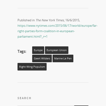
Published in
The New York Times
, 16/6/2015,
https://www.nytimes.com/2015/06/17/world/europe/far-
right-parties-form-coalition-in-european-
parliament.html?_r=1
Europe
European Union
Tags:
Geert Wilders
Marine Le Pen
Right-Wing Populism
SEARCH