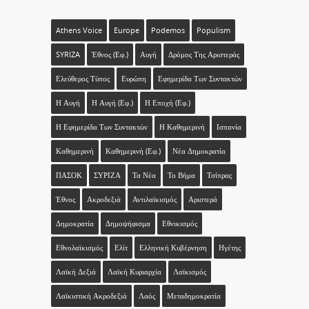
Athens Voice
Europe
Podemos
Populism
SYRIZA
Έθνος (εφ.)
Αυγή
Δρόμος Της Αριστεράς
Ελεύθερος Τύπος
Ευρώπη
Εφημερίδα Των Συντακτών
Η Αυγή
Η Αυγή (εφ.)
Η Εποχή (εφ.)
Η Εφημερίδα Των Συντακτών
Η Καθημερινή
Ισπανία
Καθημερινή
Καθημερινή (εφ.)
Νέα Δημοκρατία
ΠΑΣΟΚ
ΣΥΡΙΖΑ
Τα Νέα
Το Βήμα
Τσίπρας
Έθνος
Ακροδεξιά
Αντιλαϊκισμός
Αριστερά
Δημοκρατία
Δημοψήφισμα
Εθνικισμός
Εθνολαϊκισμός
Ελίτ
Ελληνική Κυβέρνηση
Ηγέτης
Λαϊκή Δεξιά
Λαϊκή Κυριαρχία
Λαϊκισμός
Λαϊκιστική Ακροδεξιά
Λαός
Μεταδημοκρατία