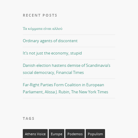
RECENT POSTS
Τα κόμματα είναι αλλού
Ordinary agents of discontent
It’s not just the economy, stupid
Danish election hastens demise of Scandinavia’s
social democracy, Financial Times
Far-Right Parties Form Coalition in European
Parliament, Alissa J. Rubin, The New York Times
TAGS
Athens Voice
Europe
Podemos
Populism