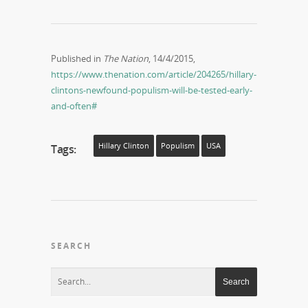
Published in
The Nation
, 14/4/2015,
https://www.thenation.com/article/204265/hillary-
clintons-newfound-populism-will-be-tested-early-
and-often#
Hillary Clinton
Populism
USA
Tags:
SEARCH