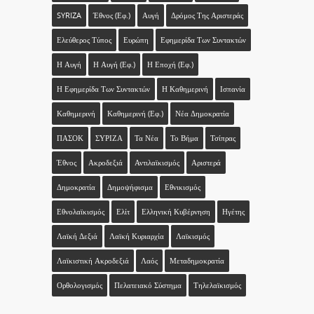
SYRIZA
Έθνος (εφ.)
Αυγή
Δρόμος Της Αριστεράς
Ελεύθερος Τύπος
Ευρώπη
Εφημερίδα Των Συντακτών
Η Αυγή
Η Αυγή (εφ.)
Η Εποχή (εφ.)
Η Εφημερίδα Των Συντακτών
Η Καθημερινή
Ισπανία
Καθημερινή
Καθημερινή (εφ.)
Νέα Δημοκρατία
ΠΑΣΟΚ
ΣΥΡΙΖΑ
Τα Νέα
Το Βήμα
Τσίπρας
Έθνος
Ακροδεξιά
Αντιλαϊκισμός
Αριστερά
Δημοκρατία
Δημοψήφισμα
Εθνικισμός
Εθνολαϊκισμός
Ελίτ
Ελληνική Κυβέρνηση
Ηγέτης
Λαϊκή Δεξιά
Λαϊκή Κυριαρχία
Λαϊκισμός
Λαϊκιστική Ακροδεξιά
Λαός
Μεταδημοκρατία
Ορθολογισμός
Πελατειακό Σύστημα
Τηλελαϊκισμός