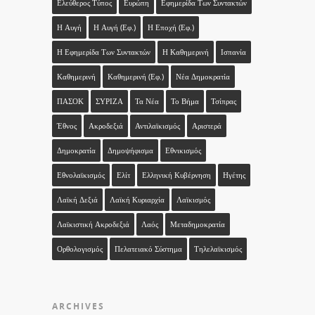
Ελεύθερος Τύπος
Ευρώπη
Εφημερίδα Των Συντακτών
Η Αυγή
Η Αυγή (εφ.)
Η Εποχή (εφ.)
Η Εφημερίδα Των Συντακτών
Η Καθημερινή
Ισπανία
Καθημερινή
Καθημερινή (εφ.)
Νέα Δημοκρατία
ΠΑΣΟΚ
ΣΥΡΙΖΑ
Τα Νέα
Το Βήμα
Τσίπρας
Έθνος
Ακροδεξιά
Αντιλαϊκισμός
Αριστερά
Δημοκρατία
Δημοψήφισμα
Εθνικισμός
Εθνολαϊκισμός
Ελίτ
Ελληνική Κυβέρνηση
Ηγέτης
Λαϊκή Δεξιά
Λαϊκή Κυριαρχία
Λαϊκισμός
Λαϊκιστική Ακροδεξιά
Λαός
Μεταδημοκρατία
Ορθολογισμός
Πελατειακό Σύστημα
Τηλελαϊκισμός
ARCHIVES