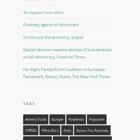
Τα κόμματα είναι αλλού
Ordinary agents of discontent
It’s not just the economy, stupid
Danish election hastens demise of Scandinavia’s
social democracy, Financial Times
Far-Right Parties Form Coalition in European
Parliament, Alissa J. Rubin, The New York Times
TAGS
Athens Voice
Europe
Podemos
Populism
SYRIZA
Έθνος (εφ.)
Αυγή
Δρόμος Της Αριστεράς