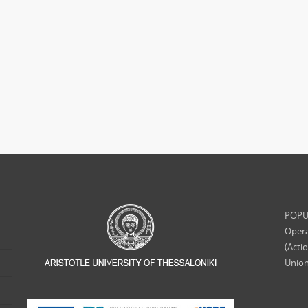
POPUL
Opera
(Acti
Union