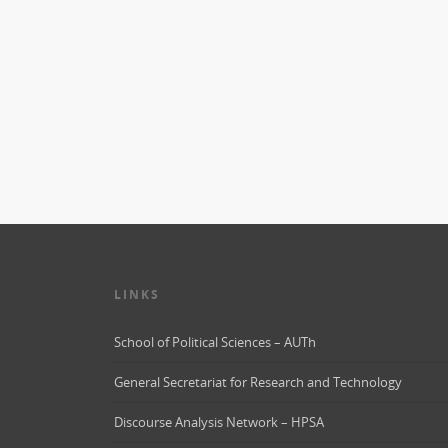
LINKS
School of Political Sciences – AUTh
General Secretariat for Research and Technology
Discourse Analysis Network – HPSA