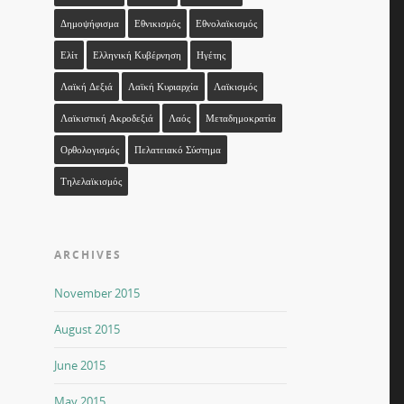
Δημοψήφισμα
Εθνικισμός
Εθνολαϊκισμός
Ελίτ
Ελληνική Κυβέρνηση
Ηγέτης
Λαϊκή Δεξιά
Λαϊκή Κυριαρχία
Λαϊκισμός
Λαϊκιστική Ακροδεξιά
Λαός
Μεταδημοκρατία
Ορθολογισμός
Πελατειακό Σύστημα
Τηλελαϊκισμός
ARCHIVES
November 2015
August 2015
June 2015
May 2015