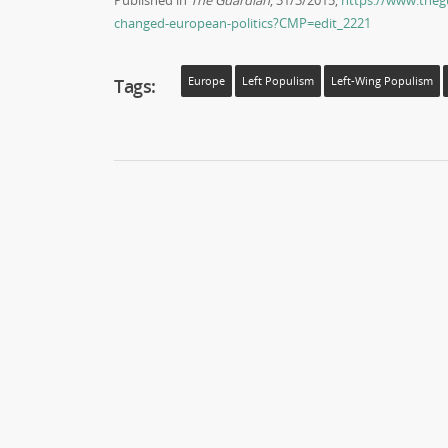
Published in
The Guardian
, 31/3/2015,
https://www.theg
changed-european-politics?CMP=edit_2221
Tags:
Europe
Left Populism
Left-Wing Populism