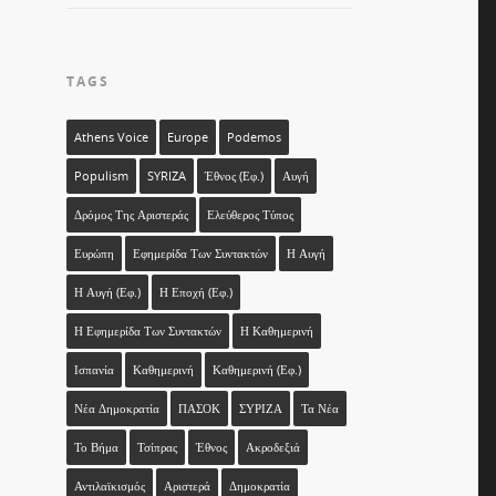
TAGS
Athens Voice
Europe
Podemos
Populism
SYRIZA
Έθνος (εφ.)
Αυγή
Δρόμος Της Αριστεράς
Ελεύθερος Τύπος
Ευρώπη
Εφημερίδα Των Συντακτών
Η Αυγή
Η Αυγή (εφ.)
Η Εποχή (εφ.)
Η Εφημερίδα Των Συντακτών
Η Καθημερινή
Ισπανία
Καθημερινή
Καθημερινή (εφ.)
Νέα Δημοκρατία
ΠΑΣΟΚ
ΣΥΡΙΖΑ
Τα Νέα
Το Βήμα
Τσίπρας
Έθνος
Ακροδεξιά
Αντιλαϊκισμός
Αριστερά
Δημοκρατία