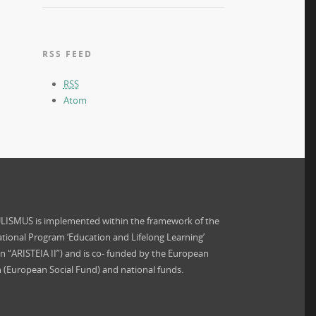
RSS FEED
RSS
Atom
ISMUS is implemented within the framework of the
tional Program ‘Education and Lifelong Learning’
on “ARISTEIA II”) and is co- funded by the European
 (European Social Fund) and national funds.