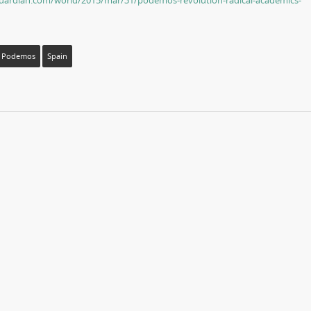
uardian.com/world/2015/mar/31/podemos-revolution-radical-academics-
Podemos
Spain