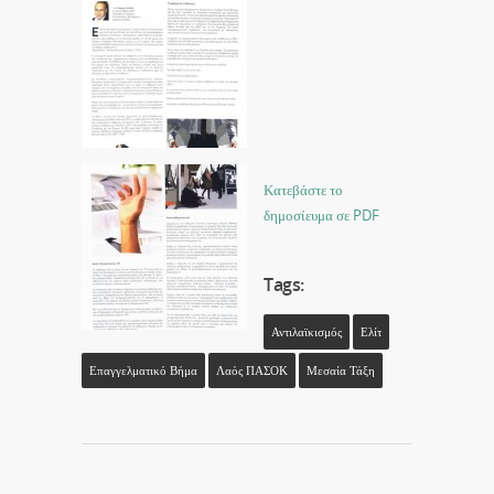
Κατεβάστε το
δημοσίευμα σε PDF
Tags:
Αντιλαϊκισμός
Ελίτ
Επαγγελματικό Βήμα
Λαός ΠΑΣΟΚ
Μεσαία Τάξη