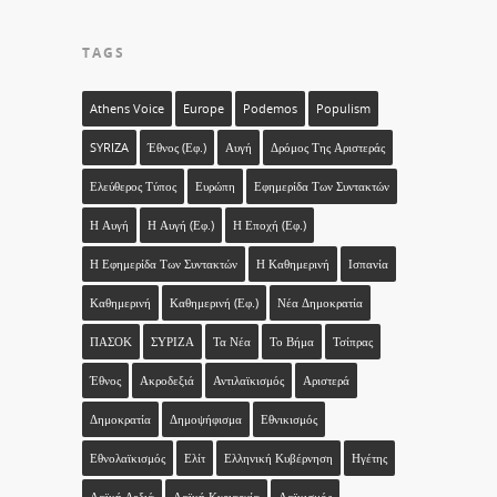
TAGS
Athens Voice
Europe
Podemos
Populism
SYRIZA
Έθνος (εφ.)
Αυγή
Δρόμος Της Αριστεράς
Ελεύθερος Τύπος
Ευρώπη
Εφημερίδα Των Συντακτών
Η Αυγή
Η Αυγή (εφ.)
Η Εποχή (εφ.)
Η Εφημερίδα Των Συντακτών
Η Καθημερινή
Ισπανία
Καθημερινή
Καθημερινή (εφ.)
Νέα Δημοκρατία
ΠΑΣΟΚ
ΣΥΡΙΖΑ
Τα Νέα
Το Βήμα
Τσίπρας
Έθνος
Ακροδεξιά
Αντιλαϊκισμός
Αριστερά
Δημοκρατία
Δημοψήφισμα
Εθνικισμός
Εθνολαϊκισμός
Ελίτ
Ελληνική Κυβέρνηση
Ηγέτης