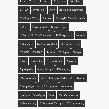
Athens Voice
Europe
Podemos
Populism
SYRIZA
Έθνος (εφ.)
Αυγή
Δρόμος Της Αριστεράς
Ελεύθερος Τύπος
Ευρώπη
Εφημερίδα Των Συντακτών
Η Αυγή
Η Αυγή (εφ.)
Η Εποχή (εφ.)
Η Εφημερίδα Των Συντακτών
Η Καθημερινή
Ισπανία
Καθημερινή
Καθημερινή (εφ.)
Νέα Δημοκρατία
ΠΑΣΟΚ
ΣΥΡΙΖΑ
Τα Νέα
Το Βήμα
Τσίπρας
Έθνος
Ακροδεξιά
Αντιλαϊκισμός
Αριστερά
Δημοκρατία
Δημοψήφισμα
Εθνικισμός
Εθνολαϊκισμός
Ελίτ
Ελληνική Κυβέρνηση
Ηγέτης
Λαϊκή Δεξιά
Λαϊκή Κυριαρχία
Λαϊκισμός
Λαϊκιστική Ακροδεξιά
Λαός
Μεταδημοκρατία
Ορθολογισμός
Πελατειακό Σύστημα
Τηλελαϊκισμός