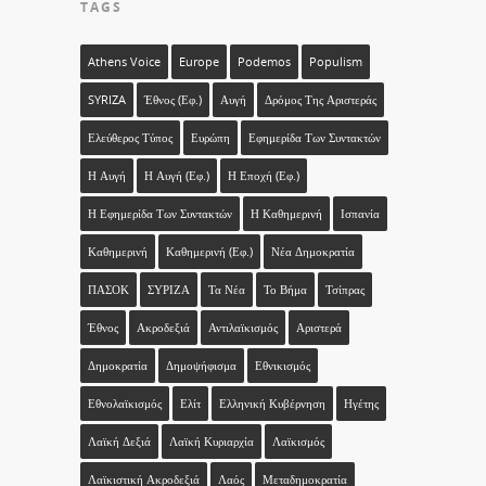
TAGS
Athens Voice
Europe
Podemos
Populism
SYRIZA
Έθνος (εφ.)
Αυγή
Δρόμος Της Αριστεράς
Ελεύθερος Τύπος
Ευρώπη
Εφημερίδα Των Συντακτών
Η Αυγή
Η Αυγή (εφ.)
Η Εποχή (εφ.)
Η Εφημερίδα Των Συντακτών
Η Καθημερινή
Ισπανία
Καθημερινή
Καθημερινή (εφ.)
Νέα Δημοκρατία
ΠΑΣΟΚ
ΣΥΡΙΖΑ
Τα Νέα
Το Βήμα
Τσίπρας
Έθνος
Ακροδεξιά
Αντιλαϊκισμός
Αριστερά
Δημοκρατία
Δημοψήφισμα
Εθνικισμός
Εθνολαϊκισμός
Ελίτ
Ελληνική Κυβέρνηση
Ηγέτης
Λαϊκή Δεξιά
Λαϊκή Κυριαρχία
Λαϊκισμός
Λαϊκιστική Ακροδεξιά
Λαός
Μεταδημοκρατία