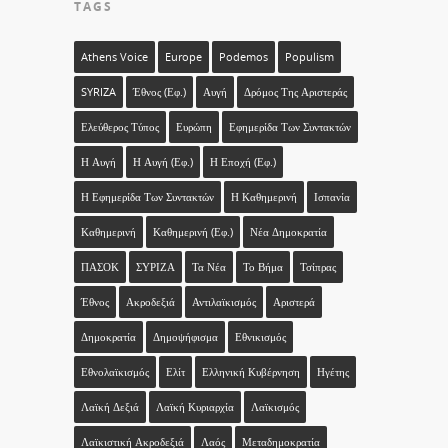
TAGS
Athens Voice
Europe
Podemos
Populism
SYRIZA
Έθνος (εφ.)
Αυγή
Δρόμος Της Αριστεράς
Ελεύθερος Τύπος
Ευρώπη
Εφημερίδα Των Συντακτών
Η Αυγή
Η Αυγή (εφ.)
Η Εποχή (εφ.)
Η Εφημερίδα Των Συντακτών
Η Καθημερινή
Ισπανία
Καθημερινή
Καθημερινή (εφ.)
Νέα Δημοκρατία
ΠΑΣΟΚ
ΣΥΡΙΖΑ
Τα Νέα
Το Βήμα
Τσίπρας
Έθνος
Ακροδεξιά
Αντιλαϊκισμός
Αριστερά
Δημοκρατία
Δημοψήφισμα
Εθνικισμός
Εθνολαϊκισμός
Ελίτ
Ελληνική Κυβέρνηση
Ηγέτης
Λαϊκή Δεξιά
Λαϊκή Κυριαρχία
Λαϊκισμός
Λαϊκιστική Ακροδεξιά
Λαός
Μεταδημοκρατία