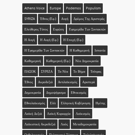
Athens Voice
Europe
Podemos
Populism
SYRIZA
Έθνος (εφ.)
Αυγή
Δρόμος Της Αριστεράς
Ελεύθερος Τύπος
Ευρώπη
Εφημερίδα Των Συντακτών
Η Αυγή
Η Αυγή (εφ.)
Η Εποχή (εφ.)
Η Εφημερίδα Των Συντακτών
Η Καθημερινή
Ισπανία
Καθημερινή
Καθημερινή (εφ.)
Νέα Δημοκρατία
ΠΑΣΟΚ
ΣΥΡΙΖΑ
Τα Νέα
Το Βήμα
Τσίπρας
Έθνος
Ακροδεξιά
Αντιλαϊκισμός
Αριστερά
Δημοκρατία
Δημοψήφισμα
Εθνικισμός
Εθνολαϊκισμός
Ελίτ
Ελληνική Κυβέρνηση
Ηγέτης
Λαϊκή Δεξιά
Λαϊκή Κυριαρχία
Λαϊκισμός
Λαϊκιστική Ακροδεξιά
Λαός
Μεταδημοκρατία
Ορθολογισμός
Πελατειακό Σύστημα
Τηλελαϊκισμός