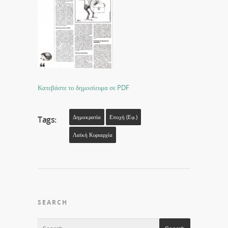
Κατεβάστε το δημοσίευμα σε PDF
Δημοκρατία
Εποχή (εφ.)
Tags:
Λαϊκή Κυριαρχία
SEARCH