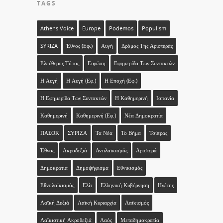
TAGS
Athens Voice
Europe
Podemos
Populism
SYRIZA
Έθνος (εφ.)
Αυγή
Δρόμος Της Αριστεράς
Ελεύθερος Τύπος
Ευρώπη
Εφημερίδα Των Συντακτών
Η Αυγή
Η Αυγή (εφ.)
Η Εποχή (εφ.)
Η Εφημερίδα Των Συντακτών
Η Καθημερινή
Ισπανία
Καθημερινή
Καθημερινή (εφ.)
Νέα Δημοκρατία
ΠΑΣΟΚ
ΣΥΡΙΖΑ
Τα Νέα
Το Βήμα
Τσίπρας
Έθνος
Ακροδεξιά
Αντιλαϊκισμός
Αριστερά
Δημοκρατία
Δημοψήφισμα
Εθνικισμός
Εθνολαϊκισμός
Ελίτ
Ελληνική Κυβέρνηση
Ηγέτης
Λαϊκή Δεξιά
Λαϊκή Κυριαρχία
Λαϊκισμός
Λαϊκιστική Ακροδεξιά
Λαός
Μεταδημοκρατία