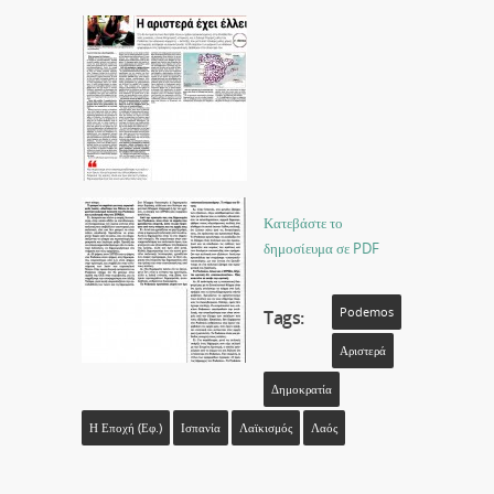
Κατεβάστε το
δημοσίευμα σε PDF
Podemos
Tags:
Αριστερά
Δημοκρατία
Η Εποχή (εφ.)
Ισπανία
Λαϊκισμός
Λαός