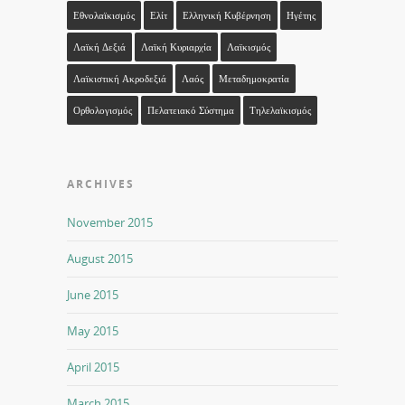
Εθνολαϊκισμός
Ελίτ
Ελληνική Κυβέρνηση
Ηγέτης
Λαϊκή Δεξιά
Λαϊκή Κυριαρχία
Λαϊκισμός
Λαϊκιστική Ακροδεξιά
Λαός
Μεταδημοκρατία
Ορθολογισμός
Πελατειακό Σύστημα
Τηλελαϊκισμός
ARCHIVES
November 2015
August 2015
June 2015
May 2015
April 2015
March 2015