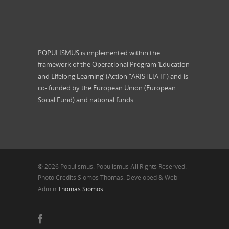
POPULISMUS is implemented within the
framework of the Operational Program ‘Education
and Lifelong Learning’ (Action “ARISTEIA II”) and is
co- funded by the European Union (European
Social Fund) and national funds.
© 2026 Populismus. Populismus Αll Rights Reserved.
Photo Credits Siomos Thomas. Developed & Web
Admin
Thomas Siomos