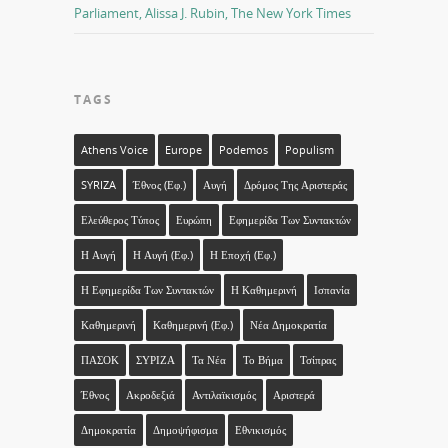
Parliament, Alissa J. Rubin, The New York Times
TAGS
Athens Voice
Europe
Podemos
Populism
SYRIZA
Έθνος (εφ.)
Αυγή
Δρόμος Της Αριστεράς
Ελεύθερος Τύπος
Ευρώπη
Εφημερίδα Των Συντακτών
Η Αυγή
Η Αυγή (εφ.)
Η Εποχή (εφ.)
Η Εφημερίδα Των Συντακτών
Η Καθημερινή
Ισπανία
Καθημερινή
Καθημερινή (εφ.)
Νέα Δημοκρατία
ΠΑΣΟΚ
ΣΥΡΙΖΑ
Τα Νέα
Το Βήμα
Τσίπρας
Έθνος
Ακροδεξιά
Αντιλαϊκισμός
Αριστερά
Δημοκρατία
Δημοψήφισμα
Εθνικισμός