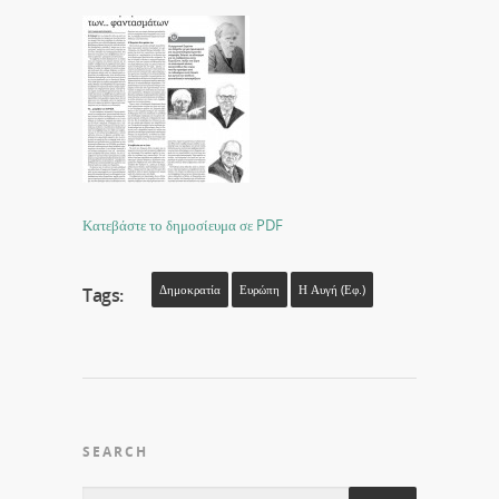
Κατεβάστε το δημοσίευμα σε PDF
Δημοκρατία
Ευρώπη
Η Αυγή (εφ.)
Tags:
SEARCH