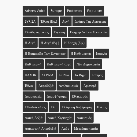
Athens Voice
Europe
Podemos
Populism
SYRIZA
Έθνος (εφ.)
Αυγή
Δρόμος Της Αριστεράς
Ελεύθερος Τύπος
Ευρώπη
Εφημερίδα Των Συντακτών
Η Αυγή
Η Αυγή (εφ.)
Η Εποχή (εφ.)
Η Εφημερίδα Των Συντακτών
Η Καθημερινή
Ισπανία
Καθημερινή
Καθημερινή (εφ.)
Νέα Δημοκρατία
ΠΑΣΟΚ
ΣΥΡΙΖΑ
Τα Νέα
Το Βήμα
Τσίπρας
Έθνος
Ακροδεξιά
Αντιλαϊκισμός
Αριστερά
Δημοκρατία
Δημοψήφισμα
Εθνικισμός
Εθνολαϊκισμός
Ελίτ
Ελληνική Κυβέρνηση
Ηγέτης
Λαϊκή Δεξιά
Λαϊκή Κυριαρχία
Λαϊκισμός
Λαϊκιστική Ακροδεξιά
Λαός
Μεταδημοκρατία