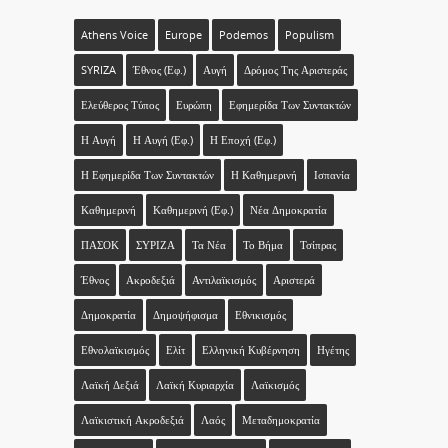
Athens Voice
Europe
Podemos
Populism
SYRIZA
Έθνος (εφ.)
Αυγή
Δρόμος Της Αριστεράς
Ελεύθερος Τύπος
Ευρώπη
Εφημερίδα Των Συντακτών
Η Αυγή
Η Αυγή (εφ.)
Η Εποχή (εφ.)
Η Εφημερίδα Των Συντακτών
Η Καθημερινή
Ισπανία
Καθημερινή
Καθημερινή (εφ.)
Νέα Δημοκρατία
ΠΑΣΟΚ
ΣΥΡΙΖΑ
Τα Νέα
Το Βήμα
Τσίπρας
Έθνος
Ακροδεξιά
Αντιλαϊκισμός
Αριστερά
Δημοκρατία
Δημοψήφισμα
Εθνικισμός
Εθνολαϊκισμός
Ελίτ
Ελληνική Κυβέρνηση
Ηγέτης
Λαϊκή Δεξιά
Λαϊκή Κυριαρχία
Λαϊκισμός
Λαϊκιστική Ακροδεξιά
Λαός
Μεταδημοκρατία