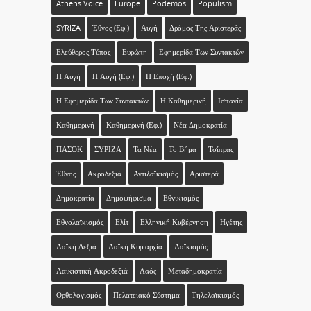
Athens Voice
Europe
Podemos
Populism
SYRIZA
Έθνος (εφ.)
Αυγή
Δρόμος Της Αριστεράς
Ελεύθερος Τύπος
Ευρώπη
Εφημερίδα Των Συντακτών
Η Αυγή
Η Αυγή (εφ.)
Η Εποχή (εφ.)
Η Εφημερίδα Των Συντακτών
Η Καθημερινή
Ισπανία
Καθημερινή
Καθημερινή (εφ.)
Νέα Δημοκρατία
ΠΑΣΟΚ
ΣΥΡΙΖΑ
Τα Νέα
Το Βήμα
Τσίπρας
Έθνος
Ακροδεξιά
Αντιλαϊκισμός
Αριστερά
Δημοκρατία
Δημοψήφισμα
Εθνικισμός
Εθνολαϊκισμός
Ελίτ
Ελληνική Κυβέρνηση
Ηγέτης
Λαϊκή Δεξιά
Λαϊκή Κυριαρχία
Λαϊκισμός
Λαϊκιστική Ακροδεξιά
Λαός
Μεταδημοκρατία
Ορθολογισμός
Πελατειακό Σύστημα
Τηλελαϊκισμός