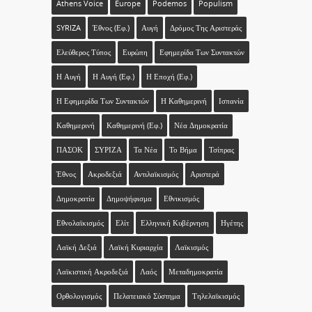
Athens Voice
Europe
Podemos
Populism
SYRIZA
Έθνος (εφ.)
Αυγή
Δρόμος Της Αριστεράς
Ελεύθερος Τύπος
Ευρώπη
Εφημερίδα Των Συντακτών
Η Αυγή
Η Αυγή (εφ.)
Η Εποχή (εφ.)
Η Εφημερίδα Των Συντακτών
Η Καθημερινή
Ισπανία
Καθημερινή
Καθημερινή (εφ.)
Νέα Δημοκρατία
ΠΑΣΟΚ
ΣΥΡΙΖΑ
Τα Νέα
Το Βήμα
Τσίπρας
Έθνος
Ακροδεξιά
Αντιλαϊκισμός
Αριστερά
Δημοκρατία
Δημοψήφισμα
Εθνικισμός
Εθνολαϊκισμός
Ελίτ
Ελληνική Κυβέρνηση
Ηγέτης
Λαϊκή Δεξιά
Λαϊκή Κυριαρχία
Λαϊκισμός
Λαϊκιστική Ακροδεξιά
Λαός
Μεταδημοκρατία
Ορθολογισμός
Πελατειακό Σύστημα
Τηλελαϊκισμός