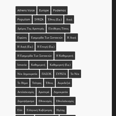
Athens Voice
Europe
Podemos
Populism
SYRIZA
Έθνος (εφ.)
Αυγή
Δρόμος Της Αριστεράς
Ελεύθερος Τύπος
Ευρώπη
Εφημερίδα Των Συντακτών
Η Αυγή
Η Αυγή (εφ.)
Η Εποχή (εφ.)
Η Εφημερίδα Των Συντακτών
Η Καθημερινή
Ισπανία
Καθημερινή
Καθημερινή (εφ.)
Νέα Δημοκρατία
ΠΑΣΟΚ
ΣΥΡΙΖΑ
Τα Νέα
Το Βήμα
Τσίπρας
Έθνος
Ακροδεξιά
Αντιλαϊκισμός
Αριστερά
Δημοκρατία
Δημοψήφισμα
Εθνικισμός
Εθνολαϊκισμός
Ελίτ
Ελληνική Κυβέρνηση
Ηγέτης