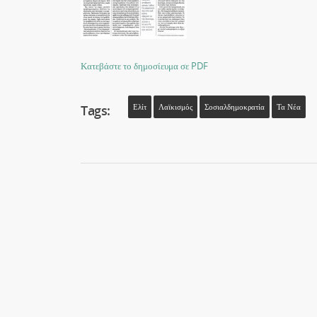
Κατεβάστε το δημοσίευμα σε PDF
Tags:
Ελίτ
Λαϊκισμός
Σοσιαλδημοκρατία
Τα Νέα