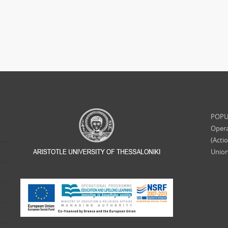
POPUL
Opera
(Acti
Union