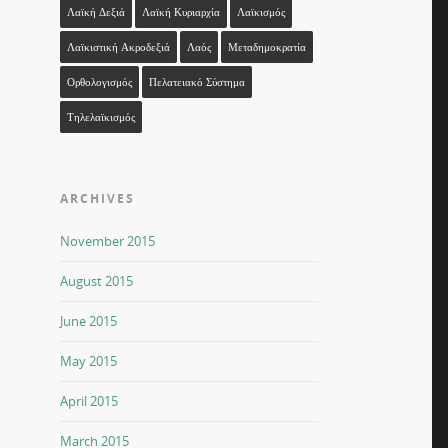
Λαϊκή Δεξιά
Λαϊκή Κυριαρχία
Λαϊκισμός
Λαϊκιστική Ακροδεξιά
Λαός
Μεταδημοκρατία
Ορθολογισμός
Πελατειακό Σύστημα
Τηλελαϊκισμός
ARCHIVES
November 2015
August 2015
June 2015
May 2015
April 2015
March 2015