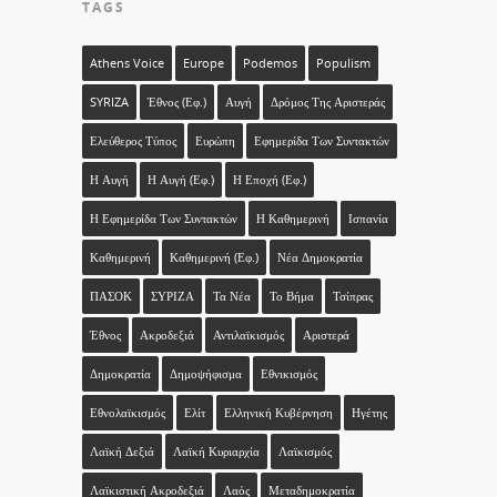
TAGS
Athens Voice
Europe
Podemos
Populism
SYRIZA
Έθνος (εφ.)
Αυγή
Δρόμος Της Αριστεράς
Ελεύθερος Τύπος
Ευρώπη
Εφημερίδα Των Συντακτών
Η Αυγή
Η Αυγή (εφ.)
Η Εποχή (εφ.)
Η Εφημερίδα Των Συντακτών
Η Καθημερινή
Ισπανία
Καθημερινή
Καθημερινή (εφ.)
Νέα Δημοκρατία
ΠΑΣΟΚ
ΣΥΡΙΖΑ
Τα Νέα
Το Βήμα
Τσίπρας
Έθνος
Ακροδεξιά
Αντιλαϊκισμός
Αριστερά
Δημοκρατία
Δημοψήφισμα
Εθνικισμός
Εθνολαϊκισμός
Ελίτ
Ελληνική Κυβέρνηση
Ηγέτης
Λαϊκή Δεξιά
Λαϊκή Κυριαρχία
Λαϊκισμός
Λαϊκιστική Ακροδεξιά
Λαός
Μεταδημοκρατία