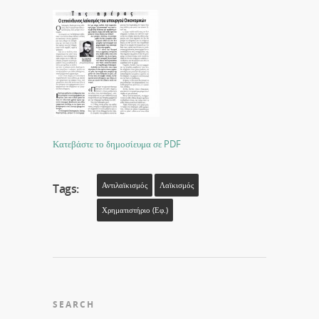
Κατεβάστε το δημοσίευμα σε PDF
Αντιλαϊκισμός
Λαϊκισμός
Tags:
Χρηματιστήριο (εφ.)
SEARCH