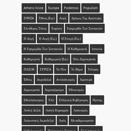
Athens Voice
Europe
Podemos
Populism
SYRIZA
Έθνος (εφ.)
Αυγή
Δρόμος Της Αριστεράς
Ελεύθερος Τύπος
Ευρώπη
Εφημερίδα Των Συντακτών
Η Αυγή
Η Αυγή (εφ.)
Η Εποχή (εφ.)
Η Εφημερίδα Των Συντακτών
Η Καθημερινή
Ισπανία
Καθημερινή
Καθημερινή (εφ.)
Νέα Δημοκρατία
ΠΑΣΟΚ
ΣΥΡΙΖΑ
Τα Νέα
Το Βήμα
Τσίπρας
Έθνος
Ακροδεξιά
Αντιλαϊκισμός
Αριστερά
Δημοκρατία
Δημοψήφισμα
Εθνικισμός
Εθνολαϊκισμός
Ελίτ
Ελληνική Κυβέρνηση
Ηγέτης
Λαϊκή Δεξιά
Λαϊκή Κυριαρχία
Λαϊκισμός
Λαϊκιστική Ακροδεξιά
Λαός
Μεταδημοκρατία
Ορθολογισμός
Πελατειακό Σύστημα
Τηλελαϊκισμός