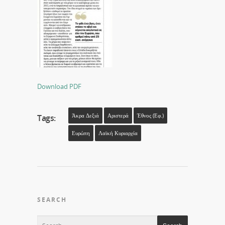
Download PDF
Άκρα Δεξιά
Αριστερά
Έθνος (εφ.)
Tags:
Ευρώπη
Λαϊκή Κυριαρχία
SEARCH