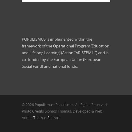
POPULISMUS is implemented within the
framework of the Operational Program ‘Education
and Lifelong Learning’ (Action “ARISTEIA II”) and is
co- funded by the European Union (European
Social Fund) and national funds.
© 2026 Populismus. Populismus Αll Rights Reserved.
Photo Credits Siomos Thomas. Developed & Web
Admin
Thomas Siomos