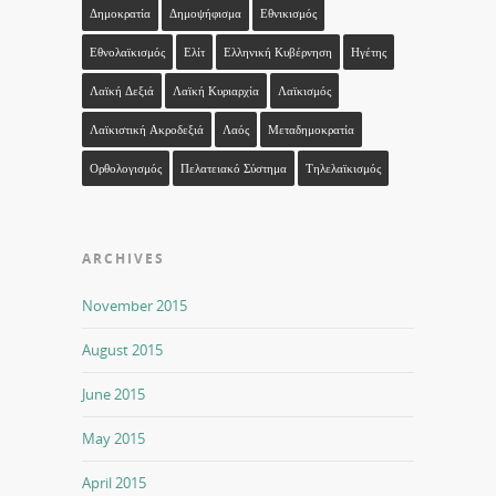
Δημοκρατία
Δημοψήφισμα
Εθνικισμός
Εθνολαϊκισμός
Ελίτ
Ελληνική Κυβέρνηση
Ηγέτης
Λαϊκή Δεξιά
Λαϊκή Κυριαρχία
Λαϊκισμός
Λαϊκιστική Ακροδεξιά
Λαός
Μεταδημοκρατία
Ορθολογισμός
Πελατειακό Σύστημα
Τηλελαϊκισμός
ARCHIVES
November 2015
August 2015
June 2015
May 2015
April 2015