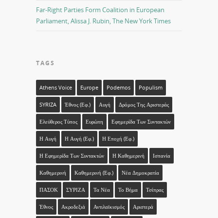
Far-Right Parties Form Coalition in European
Parliament, Alissa J. Rubin, The New York Times
TAGS
Athens Voice
Europe
Podemos
Populism
SYRIZA
Έθνος (εφ.)
Αυγή
Δρόμος Της Αριστεράς
Ελεύθερος Τύπος
Ευρώπη
Εφημερίδα Των Συντακτών
Η Αυγή
Η Αυγή (εφ.)
Η Εποχή (εφ.)
Η Εφημερίδα Των Συντακτών
Η Καθημερινή
Ισπανία
Καθημερινή
Καθημερινή (εφ.)
Νέα Δημοκρατία
ΠΑΣΟΚ
ΣΥΡΙΖΑ
Τα Νέα
Το Βήμα
Τσίπρας
Έθνος
Ακροδεξιά
Αντιλαϊκισμός
Αριστερά