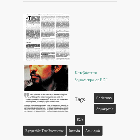
Κατεβάστε το
δημοσίευμα σε PDF
Podemos
Tags:
Δημοκρατία
Ελίτ
Εφημερίδα Των Συντακτών
Ισπανία
Λαϊκισμός