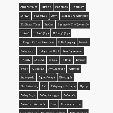
Athens Voice
Europe
Podemos
Populism
SYRIZA
Έθνος (εφ.)
Αυγή
Δρόμος Της Αριστεράς
Ελεύθερος Τύπος
Ευρώπη
Εφημερίδα Των Συντακτών
Η Αυγή
Η Αυγή (εφ.)
Η Εποχή (εφ.)
Η Εφημερίδα Των Συντακτών
Η Καθημερινή
Ισπανία
Καθημερινή
Καθημερινή (εφ.)
Νέα Δημοκρατία
ΠΑΣΟΚ
ΣΥΡΙΖΑ
Τα Νέα
Το Βήμα
Τσίπρας
Έθνος
Ακροδεξιά
Αντιλαϊκισμός
Αριστερά
Δημοκρατία
Δημοψήφισμα
Εθνικισμός
Εθνολαϊκισμός
Ελίτ
Ελληνική Κυβέρνηση
Ηγέτης
Λαϊκή Δεξιά
Λαϊκή Κυριαρχία
Λαϊκισμός
Λαϊκιστική Ακροδεξιά
Λαός
Μεταδημοκρατία
Ορθολογισμός
Πελατειακό Σύστημα
Τηλελαϊκισμός