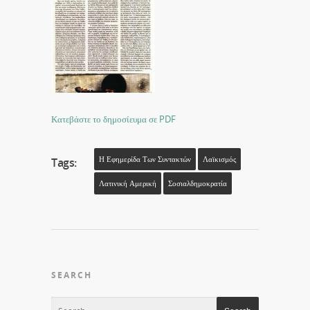
Κατεβάστε το δημοσίευμα σε PDF
Η Εφημερίδα Των Συντακτών
Λαϊκισμός
Tags:
Λατινική Αμερική
Σοσιαλδημοκρατία
SEARCH