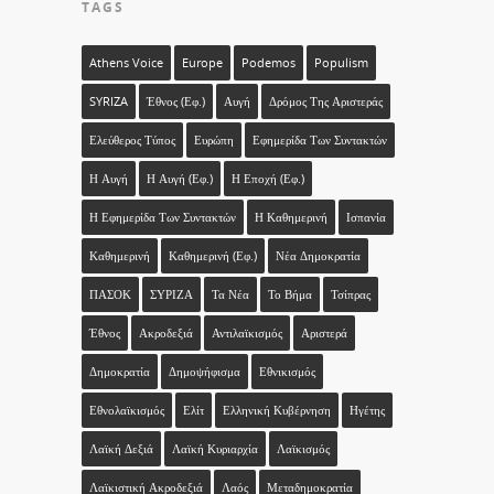
TAGS
Athens Voice
Europe
Podemos
Populism
SYRIZA
Έθνος (εφ.)
Αυγή
Δρόμος Της Αριστεράς
Ελεύθερος Τύπος
Ευρώπη
Εφημερίδα Των Συντακτών
Η Αυγή
Η Αυγή (εφ.)
Η Εποχή (εφ.)
Η Εφημερίδα Των Συντακτών
Η Καθημερινή
Ισπανία
Καθημερινή
Καθημερινή (εφ.)
Νέα Δημοκρατία
ΠΑΣΟΚ
ΣΥΡΙΖΑ
Τα Νέα
Το Βήμα
Τσίπρας
Έθνος
Ακροδεξιά
Αντιλαϊκισμός
Αριστερά
Δημοκρατία
Δημοψήφισμα
Εθνικισμός
Εθνολαϊκισμός
Ελίτ
Ελληνική Κυβέρνηση
Ηγέτης
Λαϊκή Δεξιά
Λαϊκή Κυριαρχία
Λαϊκισμός
Λαϊκιστική Ακροδεξιά
Λαός
Μεταδημοκρατία