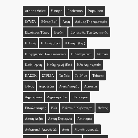
Athens Voice
Europe
Podemos
Populism
SYRIZA
Έθνος (εφ.)
Αυγή
Δρόμος Της Αριστεράς
Ελεύθερος Τύπος
Ευρώπη
Εφημερίδα Των Συντακτών
Η Αυγή
Η Αυγή (εφ.)
Η Εποχή (εφ.)
Η Εφημερίδα Των Συντακτών
Η Καθημερινή
Ισπανία
Καθημερινή
Καθημερινή (εφ.)
Νέα Δημοκρατία
ΠΑΣΟΚ
ΣΥΡΙΖΑ
Τα Νέα
Το Βήμα
Τσίπρας
Έθνος
Ακροδεξιά
Αντιλαϊκισμός
Αριστερά
Δημοκρατία
Δημοψήφισμα
Εθνικισμός
Εθνολαϊκισμός
Ελίτ
Ελληνική Κυβέρνηση
Ηγέτης
Λαϊκή Δεξιά
Λαϊκή Κυριαρχία
Λαϊκισμός
Λαϊκιστική Ακροδεξιά
Λαός
Μεταδημοκρατία