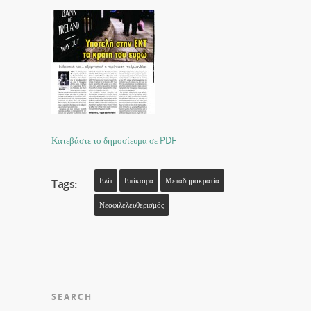
Κατεβάστε το δημοσίευμα σε PDF
Ελίτ
Επίκαιρα
Μεταδημοκρατία
Tags:
Νεοφιλελευθερισμός
SEARCH