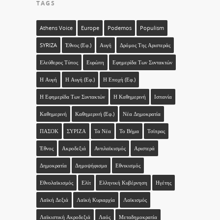
TAGS
Athens Voice
Europe
Podemos
Populism
SYRIZA
Έθνος (εφ.)
Αυγή
Δρόμος Της Αριστεράς
Ελεύθερος Τύπος
Ευρώπη
Εφημερίδα Των Συντακτών
Η Αυγή
Η Αυγή (εφ.)
Η Εποχή (εφ.)
Η Εφημερίδα Των Συντακτών
Η Καθημερινή
Ισπανία
Καθημερινή
Καθημερινή (εφ.)
Νέα Δημοκρατία
ΠΑΣΟΚ
ΣΥΡΙΖΑ
Τα Νέα
Το Βήμα
Τσίπρας
Έθνος
Ακροδεξιά
Αντιλαϊκισμός
Αριστερά
Δημοκρατία
Δημοψήφισμα
Εθνικισμός
Εθνολαϊκισμός
Ελίτ
Ελληνική Κυβέρνηση
Ηγέτης
Λαϊκή Δεξιά
Λαϊκή Κυριαρχία
Λαϊκισμός
Λαϊκιστική Ακροδεξιά
Λαός
Μεταδημοκρατία