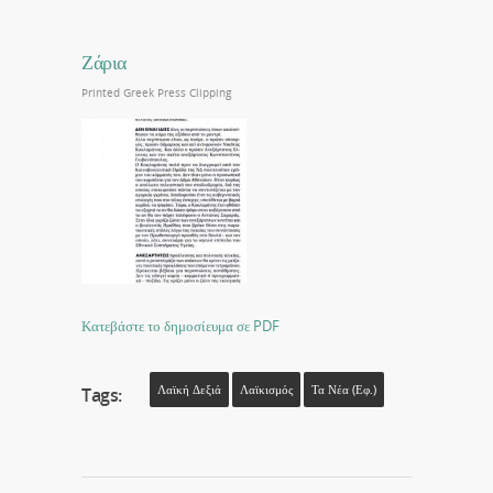
Ζάρια
Printed Greek Press Clipping
Κατεβάστε το δημοσίευμα σε PDF
Λαϊκή Δεξιά
Λαϊκισμός
Τα Νέα (εφ.)
Tags: