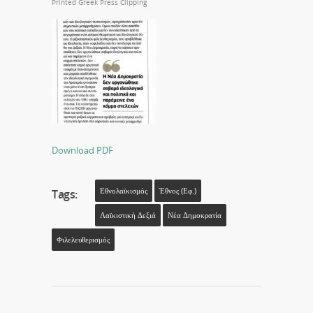
Printed Greek Press Clipping
Download PDF
Εθνολαϊκισμός
Έθνος (εφ.)
Tags:
Λαϊκιστική Δεξιά
Νέα Δημοκρατία
Φιλελευθερισμός