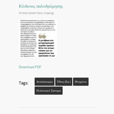
Κίνδυνος παλινδρόμησης
Printed Greek Press Clipping
Download PDF
Αντιλαϊκισμός
Έθνος (εφ.)
Μνημόνιο
Tags:
Πελατειακό Σύστημα