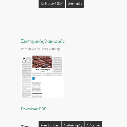
Καθημερινή (εφ.)
Λαϊκισμός
Συστημικός λαϊκισμός
Printed Greek Press Clipping
Download PDF
Free Sunday
Αντιλαϊκισμός
Λαϊκισμός
Tags: