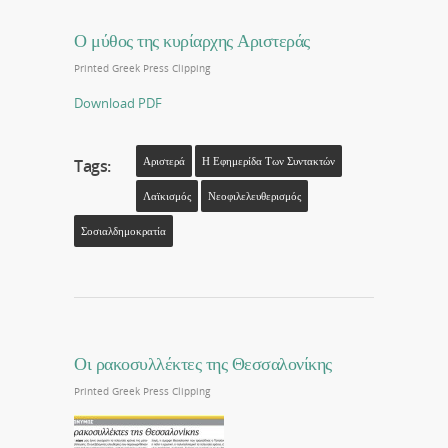
Ο μύθος της κυρίαρχης Αριστεράς
Printed Greek Press Clipping
Download PDF
Αριστερά
Η Εφημερίδα Των Συντακτών
Tags:
Λαϊκισμός
Νεοφιλελευθερισμός
Σοσιαλδημοκρατία
Οι ρακοσυλλέκτες της Θεσσαλονίκης
Printed Greek Press Clipping