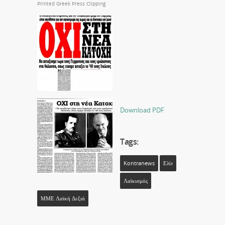
Printed Greek Press Clipping
Download PDF
Tags:
Kontranews
Ελίτ
Λαϊκισμός
ΜΜΕ Λαϊκή Δεξιά