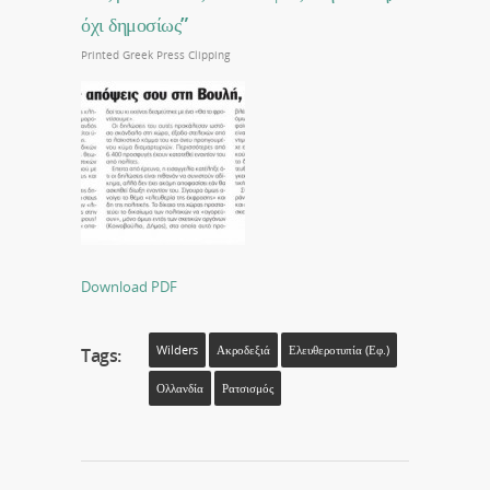
όχι δημοσίως”
Printed Greek Press Clipping
Download PDF
Wilders
Ακροδεξιά
Ελευθεροτυπία (εφ.)
Tags:
Ολλανδία
Ρατσισμός