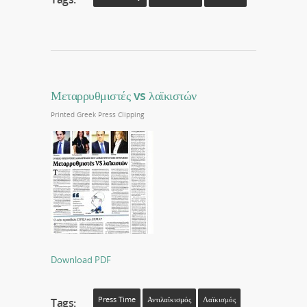
Μεταρρυθμιστές vs λαϊκιστών
Printed Greek Press Clipping
Download PDF
Press Time
Αντιλαϊκισμός
Λαϊκισμός
Tags: