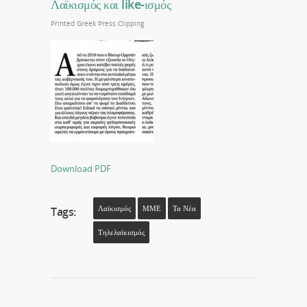
Λαϊκισμός και like-ισμός
Printed Greek Press Clipping
Download PDF
Λαϊκισμός
ΜΜΕ
Τα Νέα
Tags:
Τηλελαϊκισμός