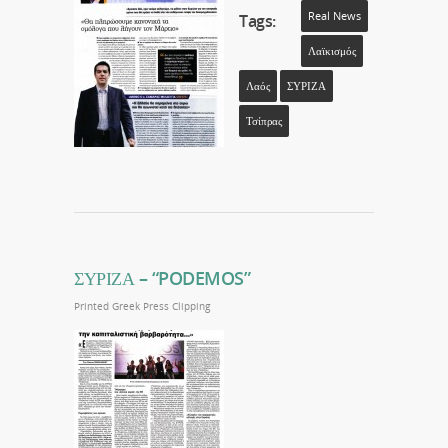
Real News
Tags:
Λαϊκισμός
Λαός
ΣΥΡΙΖΑ
Τσίπρας
ΣΥΡΙΖΑ – “PODEMOS”
Printed Greek Press Clipping