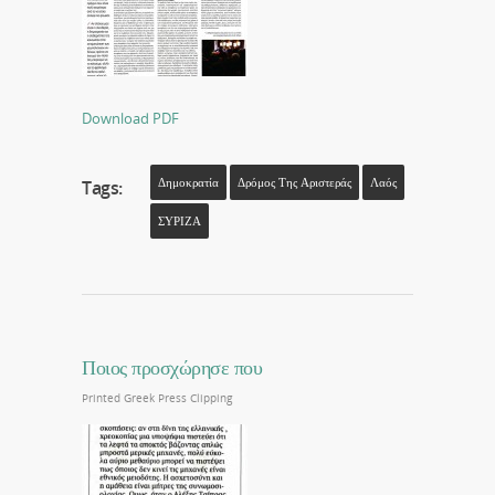
Download PDF
Δημοκρατία
Δρόμος Της Αριστεράς
Λαός
Tags:
ΣΥΡΙΖΑ
Ποιος προσχώρησε που
Printed Greek Press Clipping