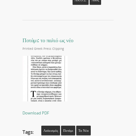
ΛΑ.Ο.Σ.
Λαός
Ποτάμι: το παλιό ως νέο
Printed Greek Press Clipping
Download PDF
Λαϊκισμός
Ποτάμι
Τα Νέα
Tags: