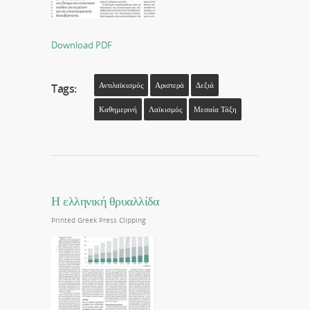
Download PDF
Αντιλαϊκισμός
Αριστερά
Δεξιά
Tags:
Καθημερινή
Λαϊκισμός
Μεσαία Τάξη
Η ελληνική θρυαλλίδα
Printed Greek Press Clipping