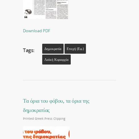
Download PDF
Δημοκρατία
Εποχή (εφ.)
Tags:
Λαϊκή Κυριαρχία
Τα όρια του φόβου, τα όρια της
δημοκρατίας
Printed Greek Press Clipping