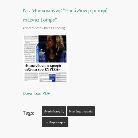
Ντ. Μπακογιάννη: “Επικίνδυνη η κρυφή
ατζέντα Τσίπρα”
Printed Greek Press Clipping
Download PDF
Αντιλαϊκισμός
Νέα Δημοκρατία
Tags:
Το Παρασκήνιο