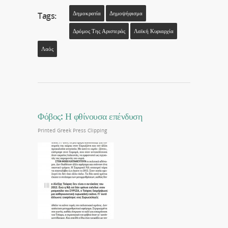
Δημοκρατία
Δημοψήφισμα
Tags:
Δρόμος Της Αριστεράς
Λαϊκή Κυριαρχία
Λαός
Φόβος: Η φθίνουσα επένδυση
Printed Greek Press Clipping