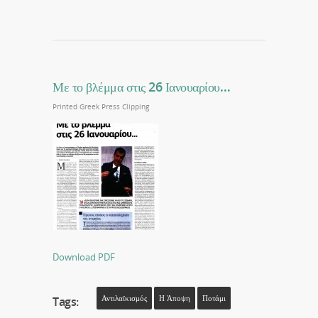
Με το βλέμμα στις 26 Ιανουαρίου…
Printed Greek Press Clipping
Download PDF
Αντιλαϊκισμός
Η Άποψη
Ποτάμι
Tags: