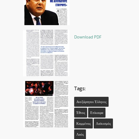
Download PDF
Tags:
Ανεξάρτητοι Έλληνες
Έθνος
Επίκαιρα
Καμμένος
Λαϊκισμός
Λαός