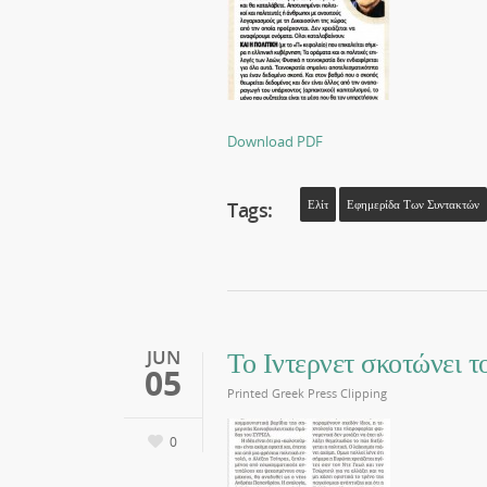
Download PDF
Tags:
Ελίτ
Εφημερίδα Των Συντακτών
Το Ιντερνετ σκοτώνει 
JUN
05
Printed Greek Press Clipping
0