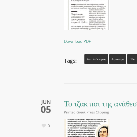
Download PDF
Tags:
Αντιλαϊκισμός
Αριστερά
Εθνο
Το τζακ ποτ της ανάθε
JUN
05
Printed Greek Press Clipping
0