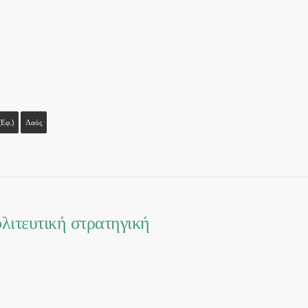
εφ.)
Λαός
λιτευτική στρατηγική