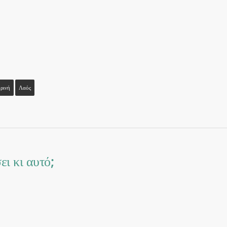
ρινή
Λαός
ι κι αυτό;