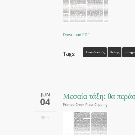
Download PDF
Tags:
Αντιλαϊκισμός
Ηγέτης
Καθημε
Μεσαία τάξη: θα περάσε
JUN
04
Printed Greek Press Clipping
1