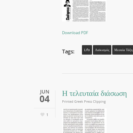
Download PDF
Tags:
Lifo
Λαϊκισμός
Μεσαία Τάξη
Η τελευταία διάσωση
JUN
04
Printed Greek Press Clipping
1