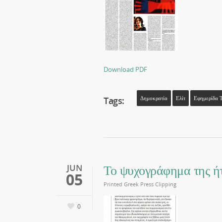
Download PDF
Tags:
Δημοκρατία
Ελίτ
Εφημερίδα 
Το ψυχογράφημα της ή
JUN
05
Printed Greek Press Clipping
0