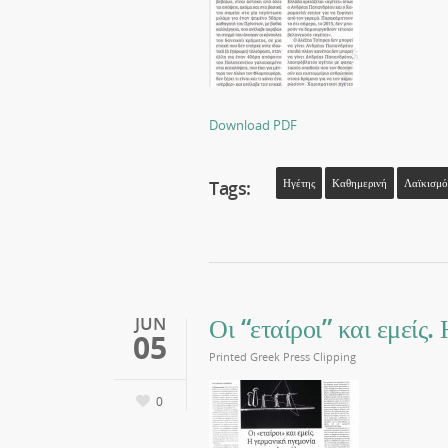
Download PDF
Tags:
Ηγέτης
Καθημερινή
Λαϊκισμό
Οι “εταίροι” και εμείς
JUN
05
Printed Greek Press Clipping
0