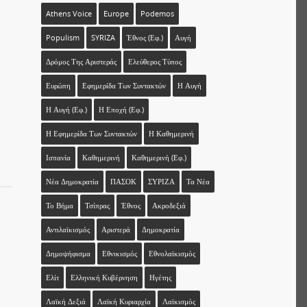
Athens Voice
Europe
Podemos
Populism
SYRIZA
Έθνος (εφ.)
Αυγή
Δρόμος Της Αριστεράς
Ελεύθερος Τύπος
Ευρώπη
Εφημερίδα Των Συντακτών
Η Αυγή
Η Αυγή (εφ.)
Η Εποχή (εφ.)
Η Εφημερίδα Των Συντακτών
Η Καθημερινή
Ισπανία
Καθημερινή
Καθημερινή (εφ.)
Νέα Δημοκρατία
ΠΑΣΟΚ
ΣΥΡΙΖΑ
Τα Νέα
Το Βήμα
Τσίπρας
Έθνος
Ακροδεξιά
Αντιλαϊκισμός
Αριστερά
Δημοκρατία
Δημοψήφισμα
Εθνικισμός
Εθνολαϊκισμός
Ελίτ
Ελληνική Κυβέρνηση
Ηγέτης
Λαϊκή Δεξιά
Λαϊκή Κυριαρχία
Λαϊκισμός