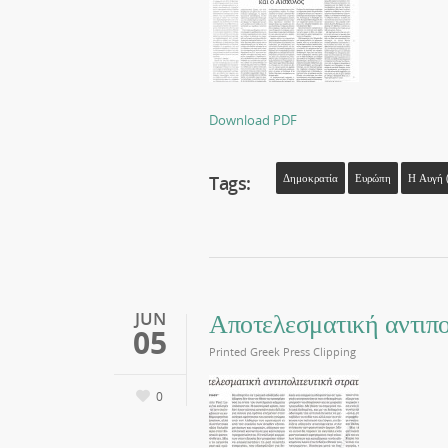
Download PDF
Tags:
Δημοκρατία
Ευρώπη
Η Αυγή (
Αποτελεσματική αντιπο
JUN
05
Printed Greek Press Clipping
0