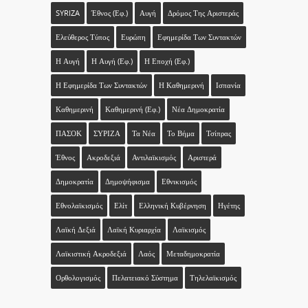
SYRIZA
Έθνος (εφ.)
Αυγή
Δρόμος Της Αριστεράς
Ελεύθερος Τύπος
Ευρώπη
Εφημερίδα Των Συντακτών
Η Αυγή
Η Αυγή (εφ.)
Η Εποχή (εφ.)
Η Εφημερίδα Των Συντακτών
Η Καθημερινή
Ισπανία
Καθημερινή
Καθημερινή (εφ.)
Νέα Δημοκρατία
ΠΑΣΟΚ
ΣΥΡΙΖΑ
Τα Νέα
Το Βήμα
Τσίπρας
Έθνος
Ακροδεξιά
Αντιλαϊκισμός
Αριστερά
Δημοκρατία
Δημοψήφισμα
Εθνικισμός
Εθνολαϊκισμός
Ελίτ
Ελληνική Κυβέρνηση
Ηγέτης
Λαϊκή Δεξιά
Λαϊκή Κυριαρχία
Λαϊκισμός
Λαϊκιστική Ακροδεξιά
Λαός
Μεταδημοκρατία
Ορθολογισμός
Πελατειακό Σύστημα
Τηλελαϊκισμός