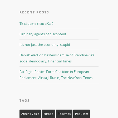
RECENT POSTS
Τα κόμματα είναι αλλού
Ordinary agents of discontent
It’s not just the economy, stupid
Danish election hastens demise of Scandinavia’s
social democracy, Financial Times
Far-Right Parties Form Coalition in European
Parliament, Alissa J. Rubin, The New York Times
TAGS
Athens Voice
Europe
Podemos
Populism