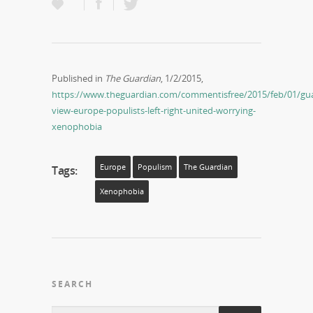
Published in
The Guardian
, 1/2/2015,
https://www.theguardian.com/commentisfree/2015/feb/01/gua
view-europe-populists-left-right-united-worrying-
xenophobia
Europe
Populism
The Guardian
Tags:
Xenophobia
SEARCH