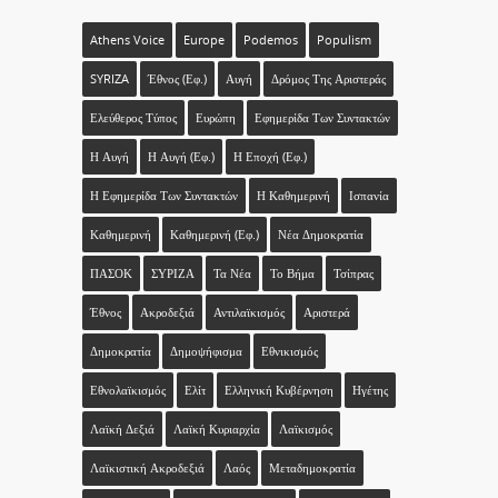
Athens Voice
Europe
Podemos
Populism
SYRIZA
Έθνος (εφ.)
Αυγή
Δρόμος Της Αριστεράς
Ελεύθερος Τύπος
Ευρώπη
Εφημερίδα Των Συντακτών
Η Αυγή
Η Αυγή (εφ.)
Η Εποχή (εφ.)
Η Εφημερίδα Των Συντακτών
Η Καθημερινή
Ισπανία
Καθημερινή
Καθημερινή (εφ.)
Νέα Δημοκρατία
ΠΑΣΟΚ
ΣΥΡΙΖΑ
Τα Νέα
Το Βήμα
Τσίπρας
Έθνος
Ακροδεξιά
Αντιλαϊκισμός
Αριστερά
Δημοκρατία
Δημοψήφισμα
Εθνικισμός
Εθνολαϊκισμός
Ελίτ
Ελληνική Κυβέρνηση
Ηγέτης
Λαϊκή Δεξιά
Λαϊκή Κυριαρχία
Λαϊκισμός
Λαϊκιστική Ακροδεξιά
Λαός
Μεταδημοκρατία