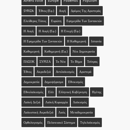
Athens Voice
Europe
Podemos
Populism
SYRIZA
Έθνος (εφ.)
Αυγή
Δρόμος Της Αριστεράς
Ελεύθερος Τύπος
Ευρώπη
Εφημερίδα Των Συντακτών
Η Αυγή
Η Αυγή (εφ.)
Η Εποχή (εφ.)
Η Εφημερίδα Των Συντακτών
Η Καθημερινή
Ισπανία
Καθημερινή
Καθημερινή (εφ.)
Νέα Δημοκρατία
ΠΑΣΟΚ
ΣΥΡΙΖΑ
Τα Νέα
Το Βήμα
Τσίπρας
Έθνος
Ακροδεξιά
Αντιλαϊκισμός
Αριστερά
Δημοκρατία
Δημοψήφισμα
Εθνικισμός
Εθνολαϊκισμός
Ελίτ
Ελληνική Κυβέρνηση
Ηγέτης
Λαϊκή Δεξιά
Λαϊκή Κυριαρχία
Λαϊκισμός
Λαϊκιστική Ακροδεξιά
Λαός
Μεταδημοκρατία
Ορθολογισμός
Πελατειακό Σύστημα
Τηλελαϊκισμός