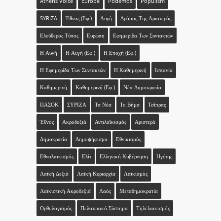
Athens Voice
Europe
Podemos
Populism
SYRIZA
Έθνος (εφ.)
Αυγή
Δρόμος Της Αριστεράς
Ελεύθερος Τύπος
Ευρώπη
Εφημερίδα Των Συντακτών
Η Αυγή
Η Αυγή (εφ.)
Η Εποχή (εφ.)
Η Εφημερίδα Των Συντακτών
Η Καθημερινή
Ισπανία
Καθημερινή
Καθημερινή (εφ.)
Νέα Δημοκρατία
ΠΑΣΟΚ
ΣΥΡΙΖΑ
Τα Νέα
Το Βήμα
Τσίπρας
Έθνος
Ακροδεξιά
Αντιλαϊκισμός
Αριστερά
Δημοκρατία
Δημοψήφισμα
Εθνικισμός
Εθνολαϊκισμός
Ελίτ
Ελληνική Κυβέρνηση
Ηγέτης
Λαϊκή Δεξιά
Λαϊκή Κυριαρχία
Λαϊκισμός
Λαϊκιστική Ακροδεξιά
Λαός
Μεταδημοκρατία
Ορθολογισμός
Πελατειακό Σύστημα
Τηλελαϊκισμός