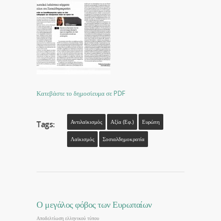
Κατεβάστε το δημοσίευμα σε PDF
Αντιλαϊκισμός
Αξία (εφ.)
Ευρώπη
Tags:
Λαϊκισμός
Σοσιαλδημοκρατία
Ο μεγάλος φόβος των Ευρωπαίων
Αποδελτίωση ελληνικού τύπου