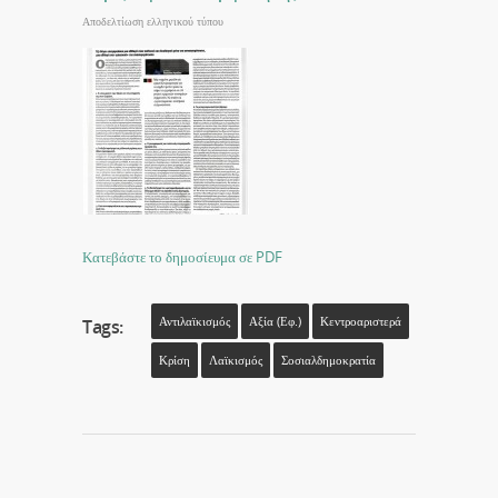
Αποδελτίωση ελληνικού τύπου
Κατεβάστε το δημοσίευμα σε PDF
Αντιλαϊκισμός
Αξία (εφ.)
Κεντροαριστερά
Tags:
Κρίση
Λαϊκισμός
Σοσιαλδημοκρατία