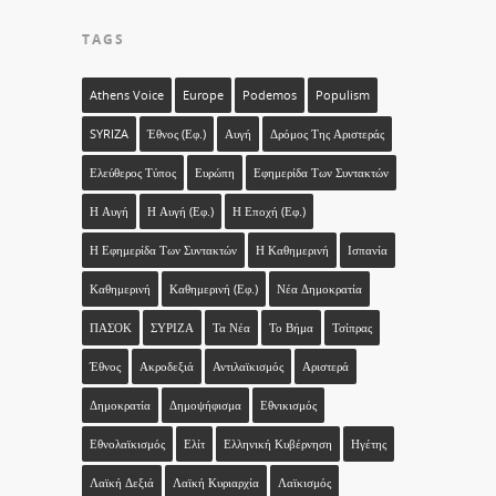
TAGS
Athens Voice
Europe
Podemos
Populism
SYRIZA
Έθνος (εφ.)
Αυγή
Δρόμος Της Αριστεράς
Ελεύθερος Τύπος
Ευρώπη
Εφημερίδα Των Συντακτών
Η Αυγή
Η Αυγή (εφ.)
Η Εποχή (εφ.)
Η Εφημερίδα Των Συντακτών
Η Καθημερινή
Ισπανία
Καθημερινή
Καθημερινή (εφ.)
Νέα Δημοκρατία
ΠΑΣΟΚ
ΣΥΡΙΖΑ
Τα Νέα
Το Βήμα
Τσίπρας
Έθνος
Ακροδεξιά
Αντιλαϊκισμός
Αριστερά
Δημοκρατία
Δημοψήφισμα
Εθνικισμός
Εθνολαϊκισμός
Ελίτ
Ελληνική Κυβέρνηση
Ηγέτης
Λαϊκή Δεξιά
Λαϊκή Κυριαρχία
Λαϊκισμός