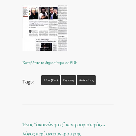
Κατεβάστε το δημοσίευμα σε PDF
Αξία (εφ.)
Ευρώπη
Λαϊκισμός
Tags:
Ένας “ακοινώνητος” κεντροαριστερός…
λόγος περί ανασυγκρότησης