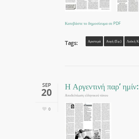
Κατεβάστε το δημοσίευμα σε PDF
Tags:
Αριστερά
Αυγή (εφ.)
Λαϊκή Κ
Η Αργεντινή παρ’ ημίν:
SEP
20
Αποδελτίωση ελληνικού τύπου
0