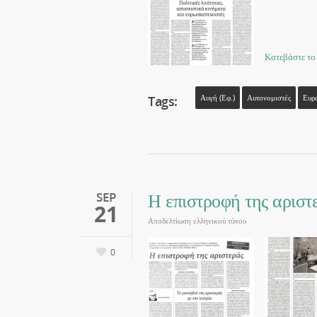
Κατεβάστε το
Tags:
Αυγή (εφ.)
Αυτονομιστές
Ευρ
Η επιστροφή της αριστ
SEP
21
Αποδελτίωση ελληνικού τύπου
0