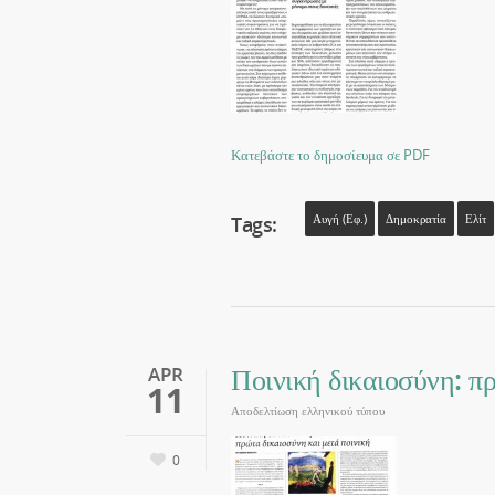
Κατεβάστε το δημοσίευμα σε PDF
Tags:
Αυγή (εφ.)
Δημοκρατία
Ελίτ
Ποινική δικαιοσύνη: πρ
APR
11
Αποδελτίωση ελληνικού τύπου
0