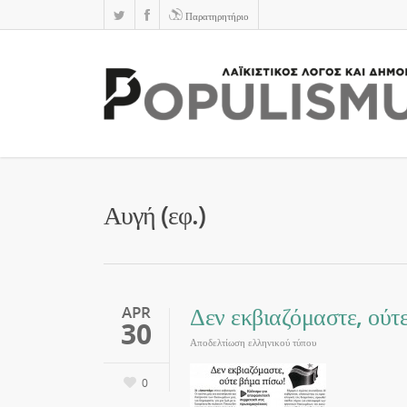
Παρατηρητήριο
Αυγή (εφ.)
Δεν εκβιαζόμαστε, ούτ
APR
30
Αποδελτίωση ελληνικού τύπου
0