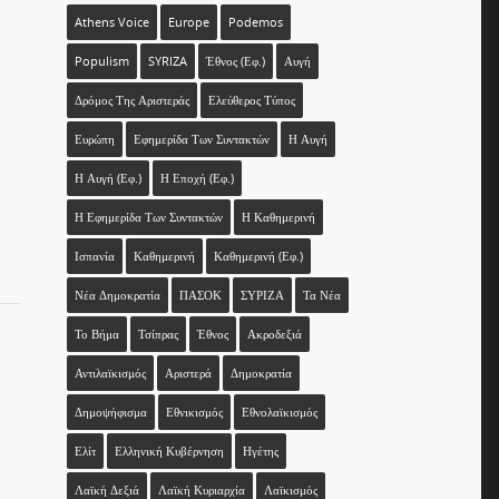
Athens Voice
Europe
Podemos
Populism
SYRIZA
Έθνος (εφ.)
Αυγή
Δρόμος Της Αριστεράς
Ελεύθερος Τύπος
Ευρώπη
Εφημερίδα Των Συντακτών
Η Αυγή
Η Αυγή (εφ.)
Η Εποχή (εφ.)
Η Εφημερίδα Των Συντακτών
Η Καθημερινή
Ισπανία
Καθημερινή
Καθημερινή (εφ.)
Νέα Δημοκρατία
ΠΑΣΟΚ
ΣΥΡΙΖΑ
Τα Νέα
Το Βήμα
Τσίπρας
Έθνος
Ακροδεξιά
Αντιλαϊκισμός
Αριστερά
Δημοκρατία
Δημοψήφισμα
Εθνικισμός
Εθνολαϊκισμός
Ελίτ
Ελληνική Κυβέρνηση
Ηγέτης
Λαϊκή Δεξιά
Λαϊκή Κυριαρχία
Λαϊκισμός