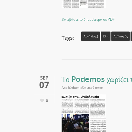
Κατεβάστε το δημοσίευμα σε PDF
Tags:
Αυγή (εφ.)
Ελίτ
Λαϊκισμός
Το Podemos χωρίζει 
SEP
07
Αποδελτίωση ελληνικού τύπου
0