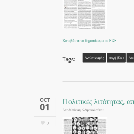
Κατεβάστε το δημοσίευμα σε PDF
Tags:
Αντιλαϊκισμός
Αυγή (εφ.)
Λαϊ
Πολιτικές λιτότητας, α
OCT
01
Αποδελτίωση ελληνικού τύπου
0