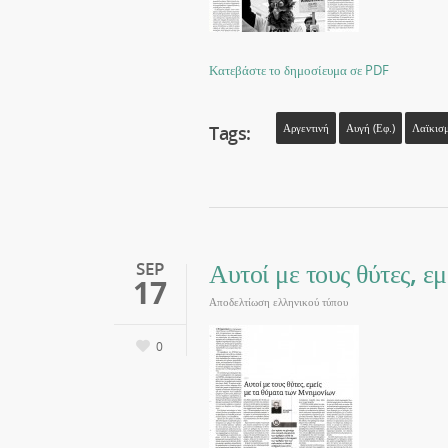
Κατεβάστε το δημοσίευμα σε PDF
Tags:
Αργεντινή
Αυγή (εφ.)
Λαϊκισ
Αυτοί με τους θύτες, ε
SEP
17
Αποδελτίωση ελληνικού τύπου
0