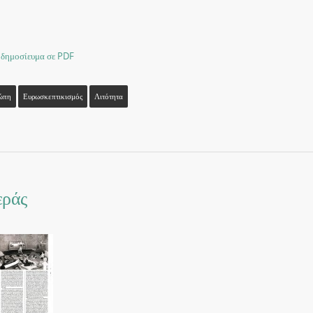
 δημοσίευμα σε PDF
ώπη
Ευρωσκεπτικισμός
Λιτότητα
εράς