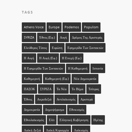
TAGS
Athens Voice
Europe
Podemos
Populism
SYRIZA
Έθνος (εφ.)
Αυγή
Δρόμος Της Αριστεράς
Ελεύθερος Τύπος
Ευρώπη
Εφημερίδα Των Συντακτών
Η Αυγή
Η Αυγή (εφ.)
Η Εποχή (εφ.)
Η Εφημερίδα Των Συντακτών
Η Καθημερινή
Ισπανία
Καθημερινή
Καθημερινή (εφ.)
Νέα Δημοκρατία
ΠΑΣΟΚ
ΣΥΡΙΖΑ
Τα Νέα
Το Βήμα
Τσίπρας
Έθνος
Ακροδεξιά
Αντιλαϊκισμός
Αριστερά
Δημοκρατία
Δημοψήφισμα
Εθνικισμός
Εθνολαϊκισμός
Ελίτ
Ελληνική Κυβέρνηση
Ηγέτης
Λαϊκή Δεξιά
Λαϊκή Κυριαρχία
Λαϊκισμός