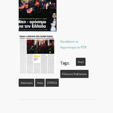
Κατεβάστε το
δημοσίευμα σε PDF
Αυγή
Tags:
Ελληνική Κυβέρνηση
Λαϊκισμός
Λαός
ΣΥΡΙΖΑ