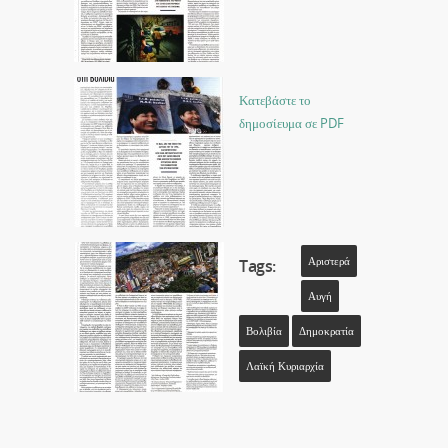
Κατεβάστε το
δημοσίευμα σε PDF
Αριστερά
Tags:
Αυγή
Βολιβία
Δημοκρατία
Λαϊκή Κυριαρχία