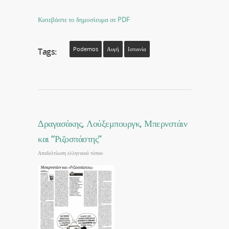
Κατεβάστε το δημοσίευμα σε PDF
Podemos
Αυγή
Ισπανία
Tags:
Δραγασάκης, Λούξεμπουργκ, Μπερνστάιν
και “Ριζοσπάστης”
Αποδελτίωση ελληνικού τύπου