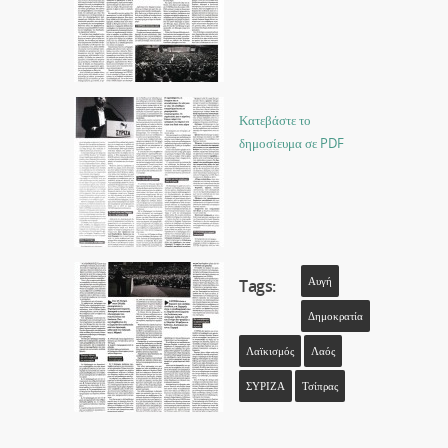
Κατεβάστε το
δημοσίευμα σε PDF
Αυγή
Tags:
Δημοκρατία
Λαϊκισμός
Λαός
ΣΥΡΙΖΑ
Τσίπρας