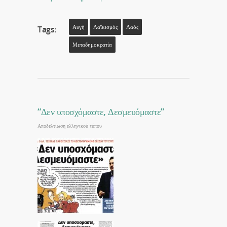
Αυγή
Λαϊκισμός
Λαός
Tags:
Μεταδημοκρατία
“Δεν υποσχόμαστε, Δεσμευόμαστε”
Αποδελτίωση ελληνικού τύπου