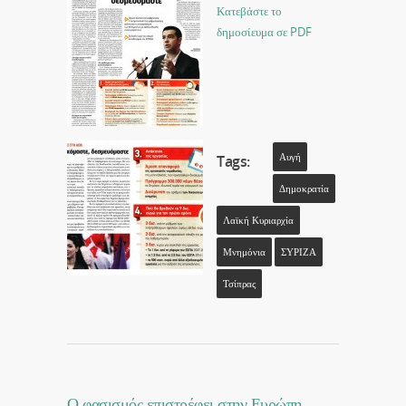
Κατεβάστε το
δημοσίευμα σε PDF
Αυγή
Tags:
Δημοκρατία
Λαϊκή Κυριαρχία
Μνημόνια
ΣΥΡΙΖΑ
Τσίπρας
Ο φασισμός επιστρέφει στην Ευρώπη