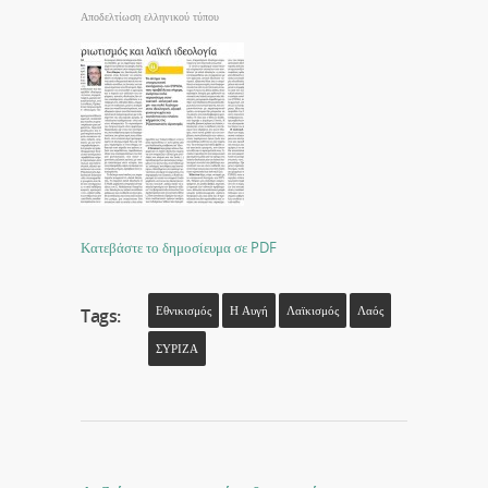
Αποδελτίωση ελληνικού τύπου
Κατεβάστε το δημοσίευμα σε PDF
Εθνικισμός
Η Αυγή
Λαϊκισμός
Λαός
Tags:
ΣΥΡΙΖΑ