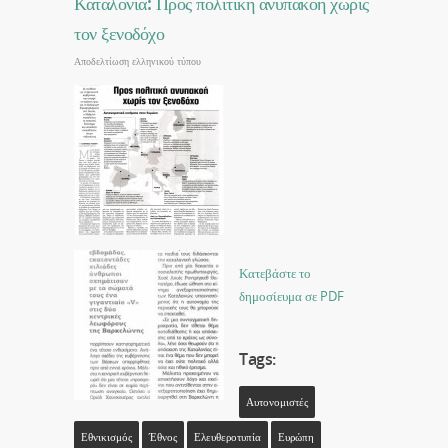
Καταλονία: Προς πολιτική ανυπακοή χωρίς
τον ξενοδόχο
Αποδελτίωση ελληνικού τύπου
Κατεβάστε το
δημοσίευμα σε PDF
Tags:
Αυτονομιστές
Εθνικισμός
Έθνος
Ελευθεροτυπία
Ευρώπη