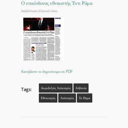
Ο επικίνδυνος εθνικιστής Έντι Ράμα
Αποδελτίωση ελληνικού τύπου
Κατεβάστε το δημοσίευμα σε PDF
Ακροδεξιός Λαϊκισμός
Αλβανία
Tags:
Εθνικισμός
Λαϊκισμός
Το Βήμα