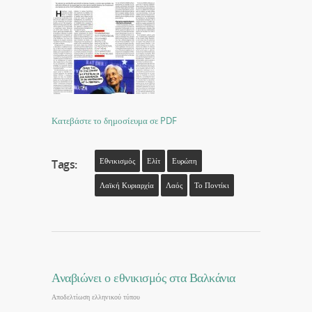
Κατεβάστε το δημοσίευμα σε PDF
Εθνικισμός
Ελίτ
Ευρώπη
Tags:
Λαϊκή Κυριαρχία
Λαός
Το Ποντίκι
Αναβιώνει ο εθνικισμός στα Βαλκάνια
Αποδελτίωση ελληνικού τύπου