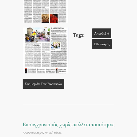
Ακροδεξιά
Tags:
Εθνικισμός
Εφημερίδα Των Συντακτών
Εκσυγχρονισμός χωρίς απώλεια ταυτότητας
Αποδελτίωση ελληνικού τύπου