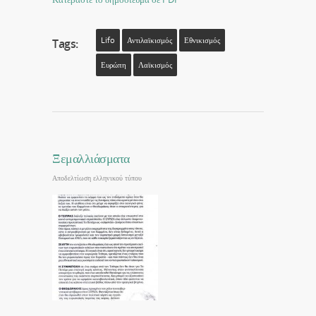
Lifo
Αντιλαϊκισμός
Εθνικισμός
Tags:
Ευρώπη
Λαϊκισμός
Ξεμαλλιάσματα
Αποδελτίωση ελληνικού τύπου