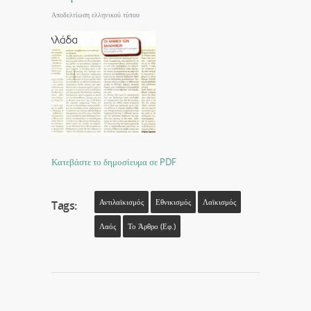
Αποδελτίωση ελληνικού τύπου
Κατεβάστε το δημοσίευμα σε PDF
Αντιλαϊκισμός
Εθνικισμός
Λαϊκισμός
Tags:
Λαός
Το Άρθρο (εφ.)