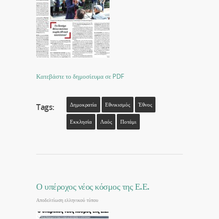
Κατεβάστε το δημοσίευμα σε PDF
Δημοκρατία
Εθνικισμός
Έθνος
Tags:
Εκκλησία
Λαός
Ποτάμι
Ο υπέροχος νέος κόσμος της Ε.Ε.
Αποδελτίωση ελληνικού τύπου