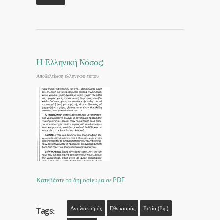
Η Ελληνική Νόσος;
Αποδελτίωση ελληνικού τύπου
Κατεβάστε το δημοσίευμα σε PDF
Αντιλαϊκισμός
Εθνικισμός
Εστία (εφ.)
Tags: