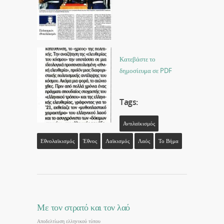
Κατεβάστε το
δημοσίευμα σε PDF
Tags:
Αντιλαϊκισμός
Εθνολαϊκισμός
Έθνος
Λαϊκισμός
Λαός
Το Βήμα
Με τον στρατό και τον λαό
Αποδελτίωση ελληνικού τύπου