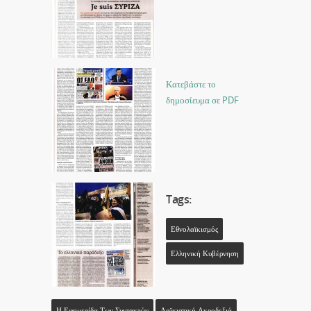
Κατεβάστε το
δημοσίευμα σε PDF
Tags:
Εθνολαϊκισμός
Ελληνική Κυβέρνηση
Η Εφημερίδα Των Συντακτών
Λαϊκιστική Ακροδεξιά