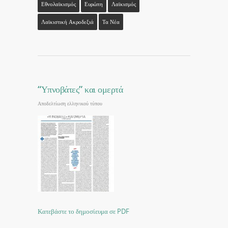
Εθνολαϊκισμός
Ευρώπη
Λαϊκισμός
Λαϊκιστική Ακροδεξιά
Τα Νέα
“Υπνοβάτες” και ομερτά
Αποδελτίωση ελληνικού τύπου
Κατεβάστε το δημοσίευμα σε PDF