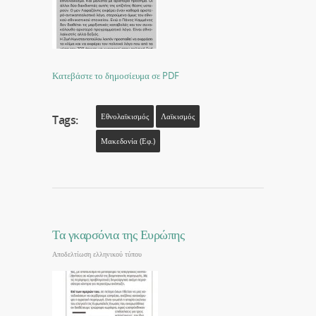
Κατεβάστε το δημοσίευμα σε PDF
Εθνολαϊκισμός
Λαϊκισμός
Tags:
Μακεδονία (εφ.)
Τα γκαρσόνια της Ευρώπης
Αποδελτίωση ελληνικού τύπου