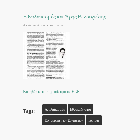
Εθνολαϊκισμός και Άρης Βελουχιώτης
Αποδελτίωση ελληνικού τύπου
Κατεβάστε το δημοσίευμα σε PDF
Αντιλαϊκισμός
Εθνολαϊκισμός
Tags:
Εφημερίδα Των Συντακτών
Τσίπρας