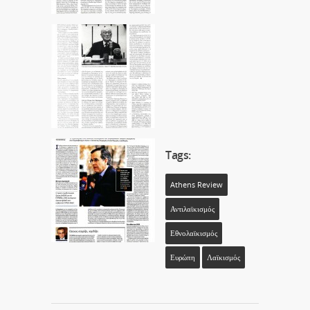
Tags:
Athens Review
Αντιλαϊκισμός
Εθνολαϊκισμός
Ευρώπη
Λαϊκισμός