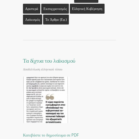
Αριστερά
Εκσυγχρονισμός
Ελληνική Κυβέρνηση
Λαϊκισμός
Το Άρθρο (εφ.)
Τα δίχτυα του λαϊκισμού
Αποδελτίωση ελληνικού τύπου
Κατεβάστε το δημοσίευμα σε PDF