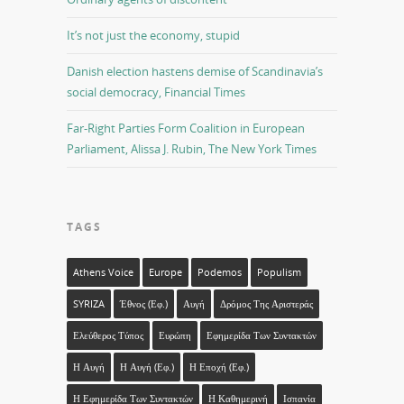
It’s not just the economy, stupid
Danish election hastens demise of Scandinavia’s
social democracy, Financial Times
Far-Right Parties Form Coalition in European
Parliament, Alissa J. Rubin, The New York Times
TAGS
Athens Voice
Europe
Podemos
Populism
SYRIZA
Έθνος (εφ.)
Αυγή
Δρόμος Της Αριστεράς
Ελεύθερος Τύπος
Ευρώπη
Εφημερίδα Των Συντακτών
Η Αυγή
Η Αυγή (εφ.)
Η Εποχή (εφ.)
Η Εφημερίδα Των Συντακτών
Η Καθημερινή
Ισπανία