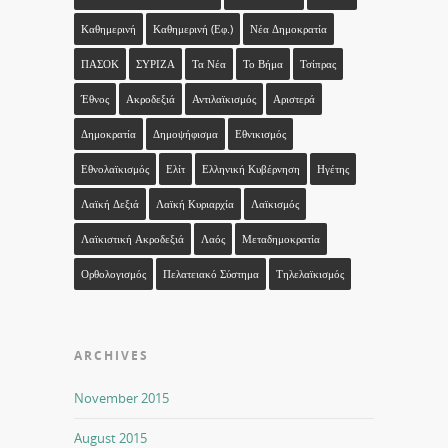
Καθημερινή
Καθημερινή (εφ.)
Νέα Δημοκρατία
ΠΑΣΟΚ
ΣΥΡΙΖΑ
Τα Νέα
Το Βήμα
Τσίπρας
Έθνος
Ακροδεξιά
Αντιλαϊκισμός
Αριστερά
Δημοκρατία
Δημοψήφισμα
Εθνικισμός
Εθνολαϊκισμός
Ελίτ
Ελληνική Κυβέρνηση
Ηγέτης
Λαϊκή Δεξιά
Λαϊκή Κυριαρχία
Λαϊκισμός
Λαϊκιστική Ακροδεξιά
Λαός
Μεταδημοκρατία
Ορθολογισμός
Πελατειακό Σύστημα
Τηλελαϊκισμός
ARCHIVES
November 2015
August 2015