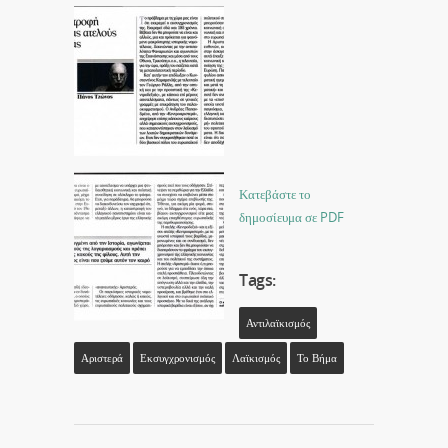
Κατεβάστε το
δημοσίευμα σε PDF
Tags:
Αντιλαϊκισμός
Αριστερά
Εκσυγχρονισμός
Λαϊκισμός
Το Βήμα