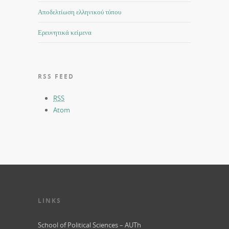
Αποδελτίωση ελληνικού τύπου
Ερευνητικά κείμενα
RSS FEED
RSS
Atom
LINKS
School of Political Sciences – AUTh