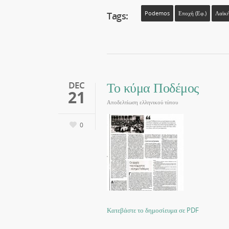
Tags:
Podemos
Εποχή (εφ.)
Λαϊκή
Το κύμα Ποδέμος
DEC
21
Αποδελτίωση ελληνικού τύπου
0
Κατεβάστε το δημοσίευμα σε PDF