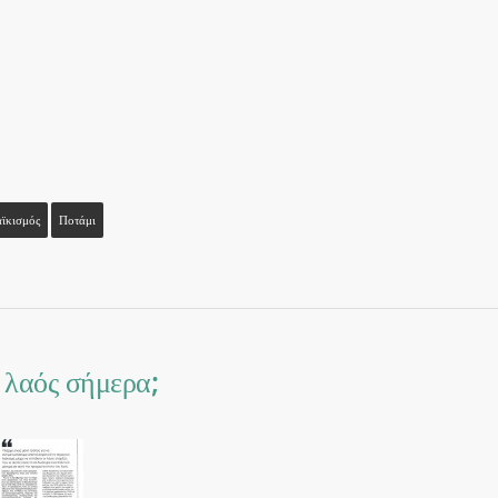
ϊκισμός
Ποτάμι
 λαός σήμερα;