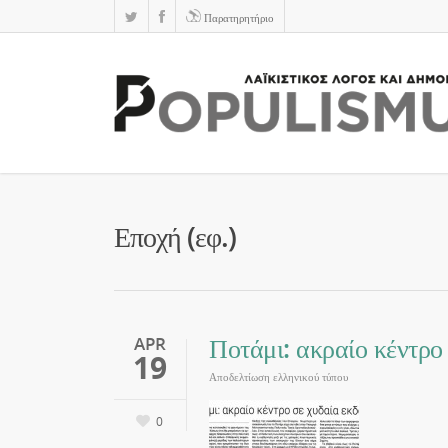
Παρατηρητήριο
Εποχή (εφ.)
Ποτάμι: ακραίο κέντρο
APR
19
Αποδελτίωση ελληνικού τύπου
0