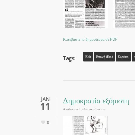
Κατεβάστε το δημοσίευμα σε PDF
Tags:
Ελίτ
Εποχή (εφ.)
Ευρώπη
Δημοκρατία εξόριστη
JAN
11
Αποδελτίωση ελληνικού τύπου
0