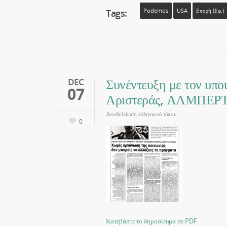
Tags:
Podemos
USA
Εποχή (εφ.)
Συνέντευξη με τον υπο
DEC
07
Αριστεράς, ΑΛΜΠΕ
Αποδελτίωση ελληνικού τύπου
0
Κατεβάστε το δημοσίευμα σε PDF