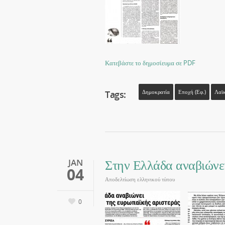
Κατεβάστε το δημοσίευμα σε PDF
Tags:
Δημοκρατία
Εποχή (εφ.)
Λαϊκ
Στην Ελλάδα αναβιώνει
JAN
04
Αποδελτίωση ελληνικού τύπου
0