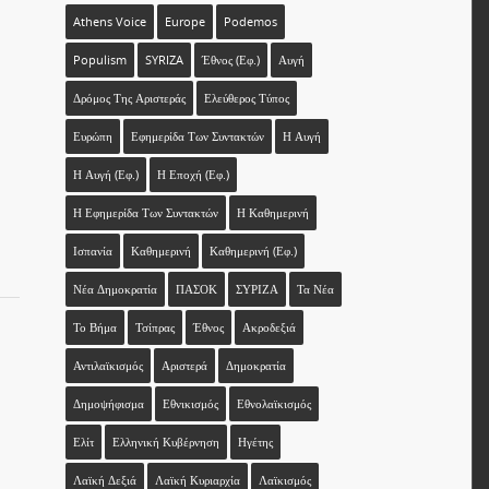
Athens Voice
Europe
Podemos
Populism
SYRIZA
Έθνος (εφ.)
Αυγή
Δρόμος Της Αριστεράς
Ελεύθερος Τύπος
Ευρώπη
Εφημερίδα Των Συντακτών
Η Αυγή
Η Αυγή (εφ.)
Η Εποχή (εφ.)
Η Εφημερίδα Των Συντακτών
Η Καθημερινή
Ισπανία
Καθημερινή
Καθημερινή (εφ.)
Νέα Δημοκρατία
ΠΑΣΟΚ
ΣΥΡΙΖΑ
Τα Νέα
Το Βήμα
Τσίπρας
Έθνος
Ακροδεξιά
Αντιλαϊκισμός
Αριστερά
Δημοκρατία
Δημοψήφισμα
Εθνικισμός
Εθνολαϊκισμός
Ελίτ
Ελληνική Κυβέρνηση
Ηγέτης
Λαϊκή Δεξιά
Λαϊκή Κυριαρχία
Λαϊκισμός