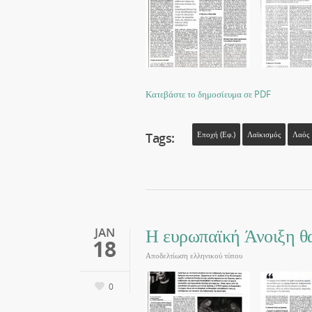
Κατεβάστε το δημοσίευμα σε PDF
Tags:
Εποχή (εφ.)
Λαϊκισμός
Λαός
Η ευρωπαϊκή Άνοιξη θα
JAN
18
Αποδελτίωση ελληνικού τύπου
0