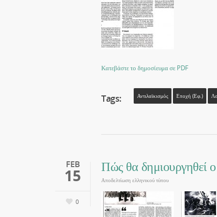
Κατεβάστε το δημοσίευμα σε PDF
Tags:
Αντιλαϊκισμός
Εποχή (εφ.)
Λα
Πώς θα δημιουργηθεί ο
FEB
15
Αποδελτίωση ελληνικού τύπου
0