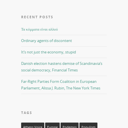
RECENT POSTS
Τα κόμματα είναι αλλού
Ordinary agents of discontent
It’s not just the economy, stupid
Danish election hastens demise of Scandinavia’s
social democracy, Financial Times
Far-Right Parties Form Coalition in European
Parliament, Alissa J. Rubin, The New York Times
TAGS
Athens Voice
Europe
Podemos
Populism