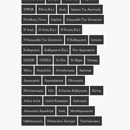
SYRIZA
Έθνος (εφ.)
Αυγή
Δρόμος Της Αριστεράς
Ελεύθερος Τύπος
Ευρώπη
Εφημερίδα Των Συντακτών
Η Αυγή
Η Αυγή (εφ.)
Η Εποχή (εφ.)
Η Εφημερίδα Των Συντακτών
Η Καθημερινή
Ισπανία
Καθημερινή
Καθημερινή (εφ.)
Νέα Δημοκρατία
ΠΑΣΟΚ
ΣΥΡΙΖΑ
Τα Νέα
Το Βήμα
Τσίπρας
Έθνος
Ακροδεξιά
Αντιλαϊκισμός
Αριστερά
Δημοκρατία
Δημοψήφισμα
Εθνικισμός
Εθνολαϊκισμός
Ελίτ
Ελληνική Κυβέρνηση
Ηγέτης
Λαϊκή Δεξιά
Λαϊκή Κυριαρχία
Λαϊκισμός
Λαϊκιστική Ακροδεξιά
Λαός
Μεταδημοκρατία
Ορθολογισμός
Πελατειακό Σύστημα
Τηλελαϊκισμός