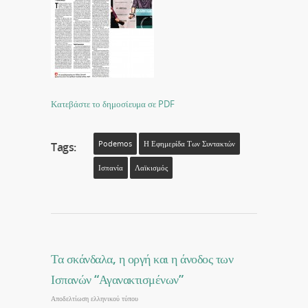
Κατεβάστε το δημοσίευμα σε PDF
Podemos
Η Εφημερίδα Των Συντακτών
Tags:
Ισπανία
Λαϊκισμός
Τα σκάνδαλα, η οργή και η άνοδος των
Ισπανών “Αγανακτισμένων”
Αποδελτίωση ελληνικού τύπου