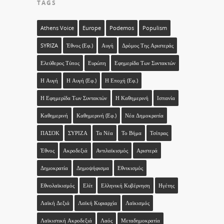
TAGS
Athens Voice
Europe
Podemos
Populism
SYRIZA
Έθνος (εφ.)
Αυγή
Δρόμος Της Αριστεράς
Ελεύθερος Τύπος
Ευρώπη
Εφημερίδα Των Συντακτών
Η Αυγή
Η Αυγή (εφ.)
Η Εποχή (εφ.)
Η Εφημερίδα Των Συντακτών
Η Καθημερινή
Ισπανία
Καθημερινή
Καθημερινή (εφ.)
Νέα Δημοκρατία
ΠΑΣΟΚ
ΣΥΡΙΖΑ
Τα Νέα
Το Βήμα
Τσίπρας
Έθνος
Ακροδεξιά
Αντιλαϊκισμός
Αριστερά
Δημοκρατία
Δημοψήφισμα
Εθνικισμός
Εθνολαϊκισμός
Ελίτ
Ελληνική Κυβέρνηση
Ηγέτης
Λαϊκή Δεξιά
Λαϊκή Κυριαρχία
Λαϊκισμός
Λαϊκιστική Ακροδεξιά
Λαός
Μεταδημοκρατία