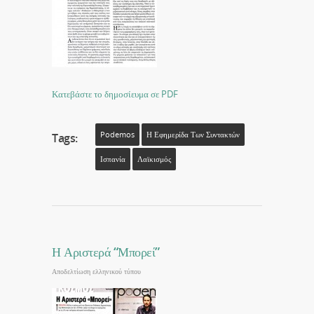
Κατεβάστε το δημοσίευμα σε PDF
Podemos
Η Εφημερίδα Των Συντακτών
Tags:
Ισπανία
Λαϊκισμός
Η Αριστερά “Μπορεί”
Αποδελτίωση ελληνικού τύπου