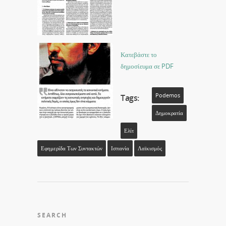
Κατεβάστε το
δημοσίευμα σε PDF
Podemos
Tags:
Δημοκρατία
Ελίτ
Εφημερίδα Των Συντακτών
Ισπανία
Λαϊκισμός
SEARCH