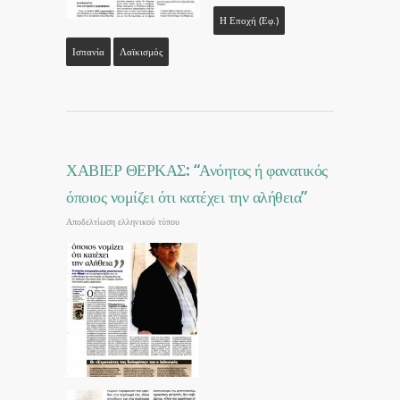
Η Εποχή (εφ.)
Ισπανία
Λαϊκισμός
ΧΑΒΙΕΡ ΘΕΡΚΑΣ: “Ανόητος ή φανατικός
όποιος νομίζει ότι κατέχει την αλήθεια”
Αποδελτίωση ελληνικού τύπου