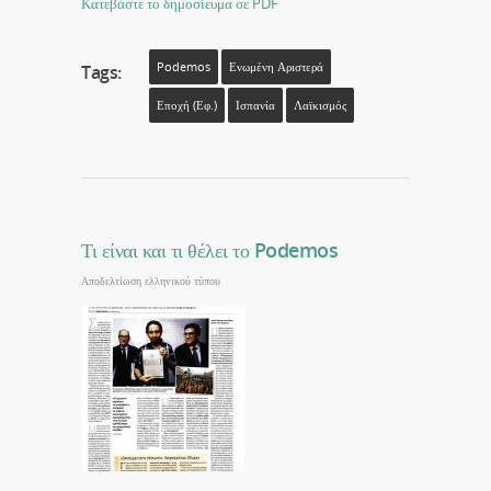
Κατεβάστε το δημοσίευμα σε PDF
Podemos
Ενωμένη Αριστερά
Tags:
Εποχή (εφ.)
Ισπανία
Λαϊκισμός
Τι είναι και τι θέλει το Podemos
Αποδελτίωση ελληνικού τύπου