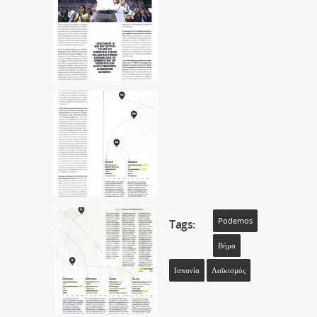
Podemos
Tags:
Βήμα
Ισπανία
Λαϊκισμός