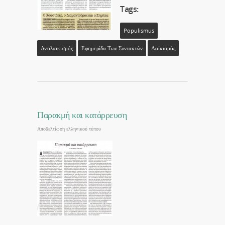
Tags:
Populismus
Αντιλαϊκισμός
Εφημερίδα Των Συντακτών
Λαϊκισμός
Παρακμή και κατάρρευση
Αποδελτίωση ελληνικού τύπου