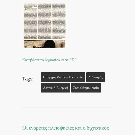
Κατεβάστε το δημοσίευμα σε PDF
Η Εφημερίδα Των Συντακτών
Λαϊκισμός
Tags:
Λατινική Αμερική
Σοσιαλδημοκρατία
Οι ενάρετες πλειοψηφίες και ο διχαστικός