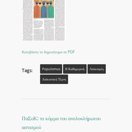
Κατεβάστε το δημοσίευμα σε PDF
Populismus
Η Καθημερινή
Λαϊκισμός
Tags:
Λαϊκιστική Τέχνη
ΠαΣοΚ: το κόμμα του ανολοκλήρωτου
αστισμού