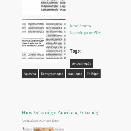
Κατεβάστε το
δημοσίευμα σε PDF
Tags:
Αντιλαϊκισμός
Αριστερά
Εκσυγχρονισμός
Λαϊκισμός
Το Βήμα
Ηταν λαϊκιστής ο Διονύσιος Σολωμός;
Αποδελτίωση ελληνικού τύπου