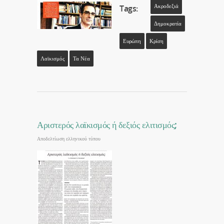
Ακροδεξιά
Tags:
Δημοκρατία
Ευρώπη
Κρίση
Λαϊκισμός
Τα Νέα
Αριστερός λαϊκισμός ή δεξιός ελιτισμός;
Αποδελτίωση ελληνικού τύπου