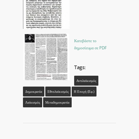
Κατεβάστε το
δημοσίευμα σε PDF
Tags:
Αντιλαϊκισμός
Δημοκρατία
Εθνολαϊκισμός
Η Εποχή (εφ.)
Λαϊκισμός
Μεταδημοκρατία