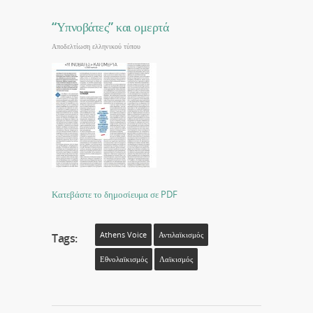
“Υπνοβάτες” και ομερτά
Αποδελτίωση ελληνικού τύπου
Κατεβάστε το δημοσίευμα σε PDF
Athens Voice
Αντιλαϊκισμός
Tags:
Εθνολαϊκισμός
Λαϊκισμός