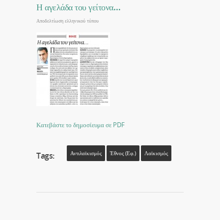
Η αγελάδα του γείτονα…
Αποδελτίωση ελληνικού τύπου
Κατεβάστε το δημοσίευμα σε PDF
Αντιλαϊκισμός
Έθνος (εφ.)
Λαϊκισμός
Tags: