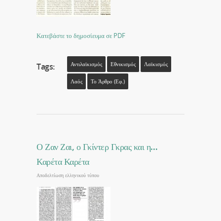
Κατεβάστε το δημοσίευμα σε PDF
Αντιλαϊκισμός
Εθνικισμός
Λαϊκισμός
Tags:
Λαός
Το Άρθρο (εφ.)
Ο Ζαν Ζαι, ο Γκίντερ Γκρας και η…
Καρέτα Καρέτα
Αποδελτίωση ελληνικού τύπου