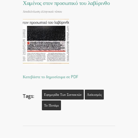
Χαμένος στον προσωπικό του λαβύρινθο
Αποδελτίωση ελληνικού τύπου
Κατεβάστε το δημοσίευμα σε PDF
Εφημερίδα Των Συντακτών
Λαϊκισμός
Tags:
Το Ποτάμι