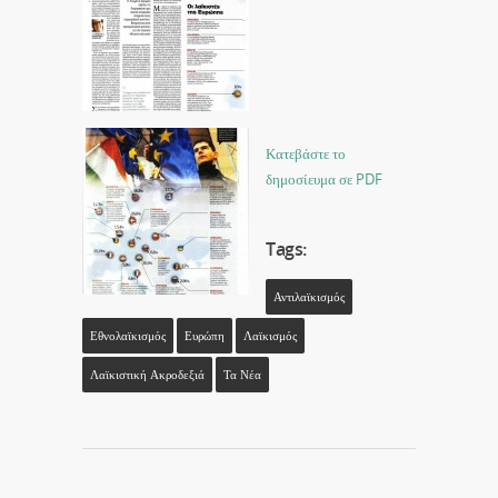
Κατεβάστε το
δημοσίευμα σε PDF
Tags:
Αντιλαϊκισμός
Εθνολαϊκισμός
Ευρώπη
Λαϊκισμός
Λαϊκιστική Ακροδεξιά
Τα Νέα