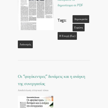
δημοσίευμα σε PDF
Δημοκρατία
Tags:
Ευρώπη
Η Εποχή (εφ.)
Λαϊκισμός
Οι “φυγόκεντρες” δυνάμεις και η ανάγκη
της συνεργασίας
Αποδελτίωση ελληνικού τύπου