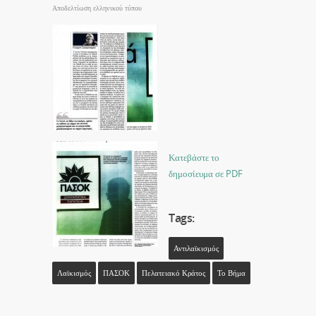
Αποδελτίωση ελληνικού τύπου
Κατεβάστε το
δημοσίευμα σε PDF
Tags:
Αντιλαϊκισμός
Λαϊκισμός
ΠΑΣΟΚ
Πελατειακό Κράτος
Το Βήμα