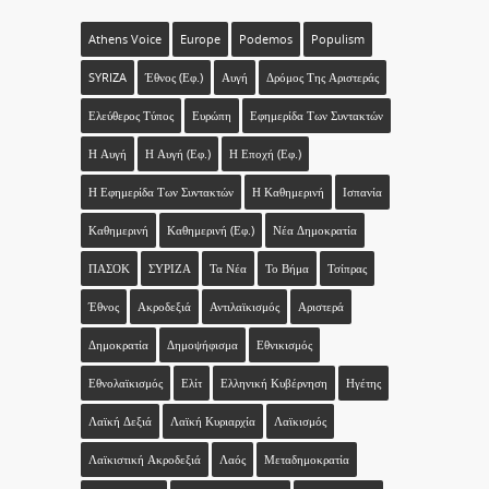
Athens Voice
Europe
Podemos
Populism
SYRIZA
Έθνος (εφ.)
Αυγή
Δρόμος Της Αριστεράς
Ελεύθερος Τύπος
Ευρώπη
Εφημερίδα Των Συντακτών
Η Αυγή
Η Αυγή (εφ.)
Η Εποχή (εφ.)
Η Εφημερίδα Των Συντακτών
Η Καθημερινή
Ισπανία
Καθημερινή
Καθημερινή (εφ.)
Νέα Δημοκρατία
ΠΑΣΟΚ
ΣΥΡΙΖΑ
Τα Νέα
Το Βήμα
Τσίπρας
Έθνος
Ακροδεξιά
Αντιλαϊκισμός
Αριστερά
Δημοκρατία
Δημοψήφισμα
Εθνικισμός
Εθνολαϊκισμός
Ελίτ
Ελληνική Κυβέρνηση
Ηγέτης
Λαϊκή Δεξιά
Λαϊκή Κυριαρχία
Λαϊκισμός
Λαϊκιστική Ακροδεξιά
Λαός
Μεταδημοκρατία