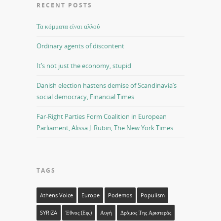
RECENT POSTS
Τα κόμματα είναι αλλού
Ordinary agents of discontent
It’s not just the economy, stupid
Danish election hastens demise of Scandinavia’s
social democracy, Financial Times
Far-Right Parties Form Coalition in European
Parliament, Alissa J. Rubin, The New York Times
TAGS
Athens Voice
Europe
Podemos
Populism
SYRIZA
Έθνος (εφ.)
Αυγή
Δρόμος Της Αριστεράς