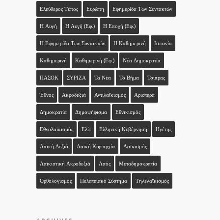
Ελεύθερος Τύπος
Ευρώπη
Εφημερίδα Των Συντακτών
Η Αυγή
Η Αυγή (εφ.)
Η Εποχή (εφ.)
Η Εφημερίδα Των Συντακτών
Η Καθημερινή
Ισπανία
Καθημερινή
Καθημερινή (εφ.)
Νέα Δημοκρατία
ΠΑΣΟΚ
ΣΥΡΙΖΑ
Τα Νέα
Το Βήμα
Τσίπρας
Έθνος
Ακροδεξιά
Αντιλαϊκισμός
Αριστερά
Δημοκρατία
Δημοψήφισμα
Εθνικισμός
Εθνολαϊκισμός
Ελίτ
Ελληνική Κυβέρνηση
Ηγέτης
Λαϊκή Δεξιά
Λαϊκή Κυριαρχία
Λαϊκισμός
Λαϊκιστική Ακροδεξιά
Λαός
Μεταδημοκρατία
Ορθολογισμός
Πελατειακό Σύστημα
Τηλελαϊκισμός