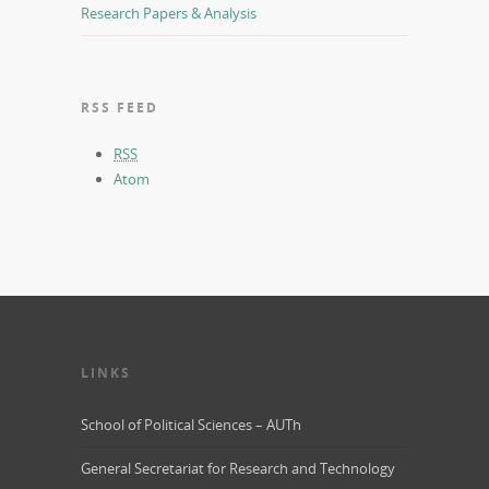
Research Papers & Analysis
RSS FEED
RSS
Atom
LINKS
School of Political Sciences – AUTh
General Secretariat for Research and Technology