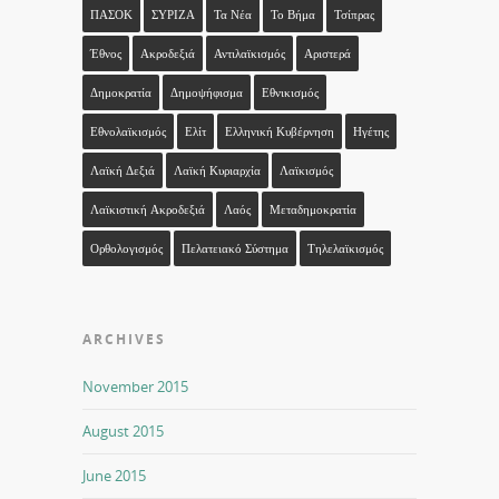
ΠΑΣΟΚ
ΣΥΡΙΖΑ
Τα Νέα
Το Βήμα
Τσίπρας
Έθνος
Ακροδεξιά
Αντιλαϊκισμός
Αριστερά
Δημοκρατία
Δημοψήφισμα
Εθνικισμός
Εθνολαϊκισμός
Ελίτ
Ελληνική Κυβέρνηση
Ηγέτης
Λαϊκή Δεξιά
Λαϊκή Κυριαρχία
Λαϊκισμός
Λαϊκιστική Ακροδεξιά
Λαός
Μεταδημοκρατία
Ορθολογισμός
Πελατειακό Σύστημα
Τηλελαϊκισμός
ARCHIVES
November 2015
August 2015
June 2015