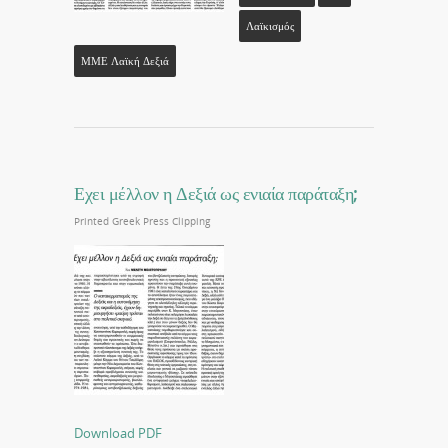
Λαϊκισμός
ΜΜΕ Λαϊκή Δεξιά
Εχει μέλλον η Δεξιά ως ενιαία παράταξη;
Printed Greek Press Clipping
Download PDF