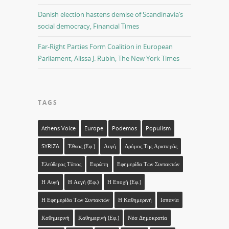
Danish election hastens demise of Scandinavia’s
social democracy, Financial Times
Far-Right Parties Form Coalition in European
Parliament, Alissa J. Rubin, The New York Times
TAGS
Athens Voice
Europe
Podemos
Populism
SYRIZA
Έθνος (εφ.)
Αυγή
Δρόμος Της Αριστεράς
Ελεύθερος Τύπος
Ευρώπη
Εφημερίδα Των Συντακτών
Η Αυγή
Η Αυγή (εφ.)
Η Εποχή (εφ.)
Η Εφημερίδα Των Συντακτών
Η Καθημερινή
Ισπανία
Καθημερινή
Καθημερινή (εφ.)
Νέα Δημοκρατία